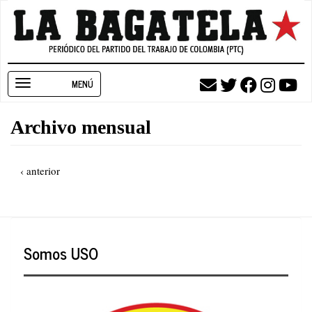
Pasar
al
contenido
principal
Toggle
navigation
Archivo mensual
Paginación
Página
‹ anterior
anterior
Somos USO