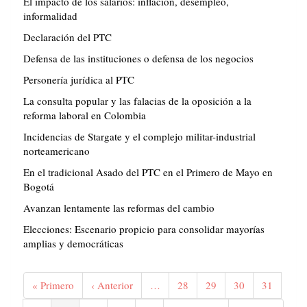
El impacto de los salarios: inflación, desempleo,
informalidad
Declaración del PTC
Defensa de las instituciones o defensa de los negocios
Personería jurídica al PTC
La consulta popular y las falacias de la oposición a la
reforma laboral en Colombia
Incidencias de Stargate y el complejo militar-industrial
norteamericano
En el tradicional Asado del PTC en el Primero de Mayo en
Bogotá
Avanzan lentamente las reformas del cambio
Elecciones: Escenario propicio para consolidar mayorías
amplias y democráticas
Paginación
Primera
« Primero
Página
‹ Anterior
…
Página
28
Página
29
Página
30
Página
31
página
anterior