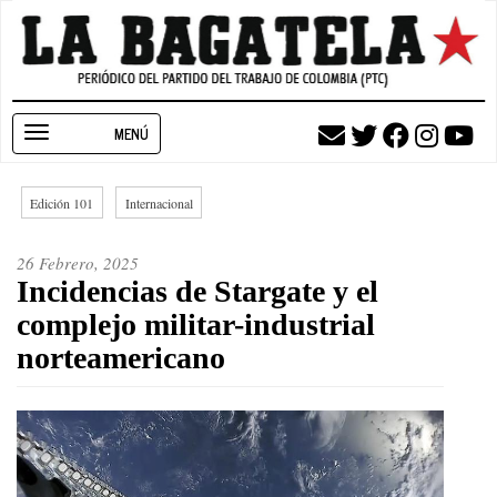
Pasar
al
contenido
principal
Toggle
navigation
Edición 101
Internacional
26 Febrero, 2025
Incidencias de Stargate y el
complejo militar-industrial
norteamericano