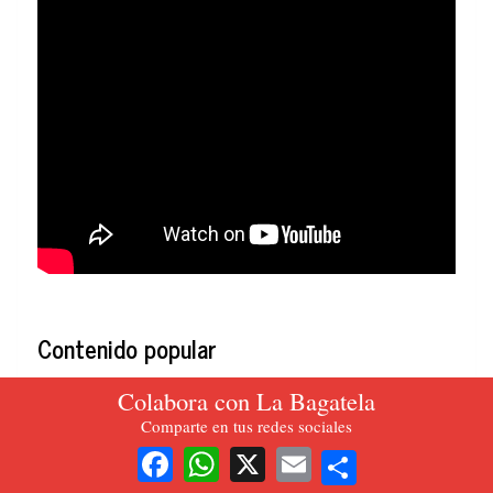
Contenido popular
Colabora con La Bagatela
Editorial. El Pacto Histórico, por la unidad y el cambio: gran
Comparte en tus redes sociales
paso adelante
Share
Facebook
WhatsApp
X
Email
Editorial. La criminal demora de la vacunación en Colombia