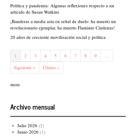
Política y pandemia: Algunas reflexiones respecto a un
artículo de Susan Watkins
¡Banderas a media asta en señal de duelo: ha muerto un
revolucionario ejemplar, ha muerto Flaminio Cárdenas!
20 años de creciente movilización social y política
Paginación
Página
1
Página
2
Página
3
Página
4
Página
5
Página
6
Página
7
Página
8
Página
9
…
actual
Siguiente
Siguiente >
Última
Último »
página
página
more
Archivo mensual
Julio 2026
(2)
Junio 2026
(1)