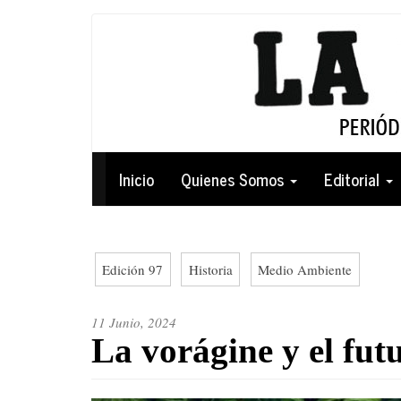
Pasar
al
contenido
principal
Navegación
Inicio
Quienes Somos
Editorial
principal
Edición 97
Historia
Medio Ambiente
11 Junio, 2024
La vorágine y el fut