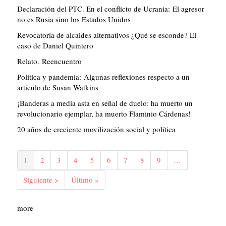
Declaración del PTC. En el conflicto de Ucrania: El agresor
no es Rusia sino los Estados Unidos
Revocatoria de alcaldes alternativos ¿Qué se esconde? El
caso de Daniel Quintero
Relato. Reencuentro
Política y pandemia: Algunas reflexiones respecto a un
artículo de Susan Watkins
¡Banderas a media asta en señal de duelo: ha muerto un
revolucionario ejemplar, ha muerto Flaminio Cárdenas!
20 años de creciente movilización social y política
Paginación
Página
1
Página
2
Página
3
Página
4
Página
5
Página
6
Página
7
Página
8
Página
9
…
actual
Siguiente
Siguiente >
Última
Último »
página
página
more