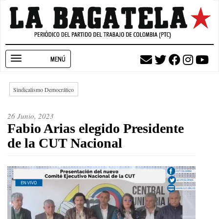
Pasar
al
contenido
principal
Toggle
navigation
Sindicalismo Democrático
26 Junio, 2023
Fabio Arias elegido Presidente
de la CUT Nacional