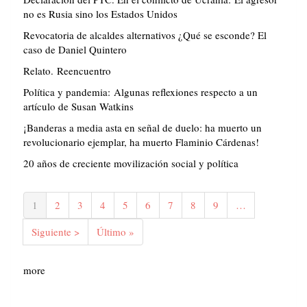
no es Rusia sino los Estados Unidos
Revocatoria de alcaldes alternativos ¿Qué se esconde? El
caso de Daniel Quintero
Relato. Reencuentro
Política y pandemia: Algunas reflexiones respecto a un
artículo de Susan Watkins
¡Banderas a media asta en señal de duelo: ha muerto un
revolucionario ejemplar, ha muerto Flaminio Cárdenas!
20 años de creciente movilización social y política
Paginación
Página
1
Página
2
Página
3
Página
4
Página
5
Página
6
Página
7
Página
8
Página
9
…
actual
Siguiente
Siguiente >
Última
Último »
página
página
more