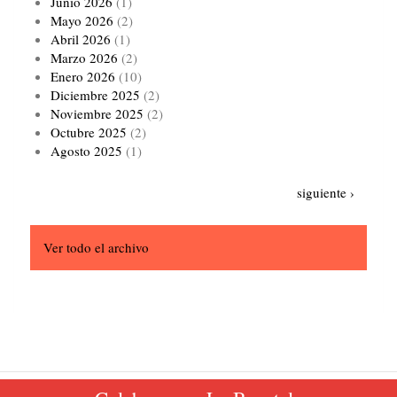
Junio 2026
(1)
Mayo 2026
(2)
Abril 2026
(1)
Marzo 2026
(2)
Enero 2026
(10)
Diciembre 2025
(2)
Noviembre 2025
(2)
Octubre 2025
(2)
Agosto 2025
(1)
Paginación
Siguiente
siguiente ›
página
Ver todo el archivo