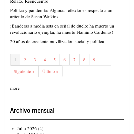
Relato. Reencuentro
Política y pandemia: Algunas reflexiones respecto a un
artículo de Susan Watkins
¡Banderas a media asta en señal de duelo: ha muerto un
revolucionario ejemplar, ha muerto Flaminio Cárdenas!
20 años de creciente movilización social y política
Paginación
Página
1
Página
2
Página
3
Página
4
Página
5
Página
6
Página
7
Página
8
Página
9
…
actual
Siguiente
Siguiente >
Última
Último »
página
página
more
Archivo mensual
Julio 2026
(2)