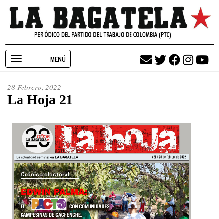
Pasar
al
contenido
principal
Toggle
navigation
28 Febrero, 2022
La Hoja 21