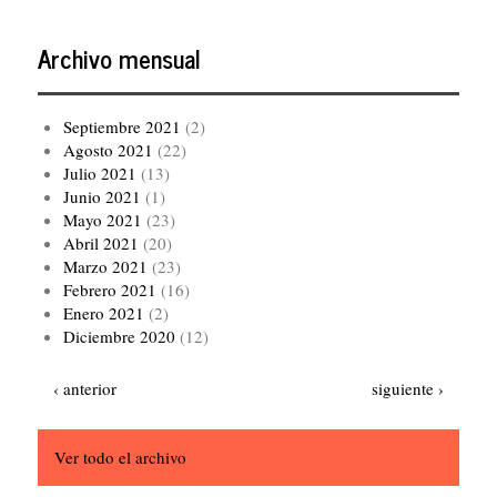
Archivo mensual
Septiembre 2021
(2)
Agosto 2021
(22)
Julio 2021
(13)
Junio 2021
(1)
Mayo 2021
(23)
Abril 2021
(20)
Marzo 2021
(23)
Febrero 2021
(16)
Enero 2021
(2)
Diciembre 2020
(12)
Paginación
Página
Siguiente
‹ anterior
siguiente ›
anterior
página
Ver todo el archivo