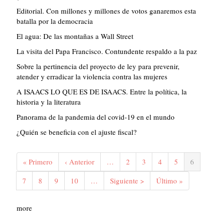
Editorial. Con millones y millones de votos ganaremos esta
batalla por la democracia
El agua: De las montañas a Wall Street
La visita del Papa Francisco. Contundente respaldo a la paz
Sobre la pertinencia del proyecto de ley para prevenir,
atender y erradicar la violencia contra las mujeres
A ISAACS LO QUE ES DE ISAACS. Entre la política, la
historia y la literatura
Panorama de la pandemia del covid-19 en el mundo
¿Quién se beneficia con el ajuste fiscal?
Paginación
Primera
« Primero
Página
‹ Anterior
…
Página
2
Página
3
Página
4
Página
5
Página
6
página
anterior
actual
Página
7
Página
8
Página
9
Página
10
…
Siguiente
Siguiente >
Última
Último »
página
página
more