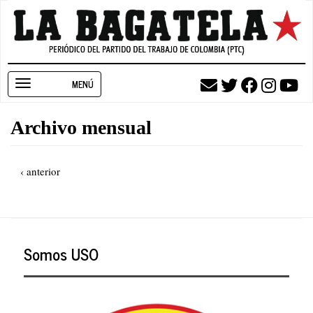
Pasar
al
contenido
principal
Toggle
navigation
Archivo mensual
Paginación
Página
‹ anterior
anterior
Somos USO