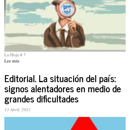
La Hoja # 7
Lee más
sobre
La
Hoja
Editorial. La situación del país:
7
signos alentadores en medio de
grandes dificultades
13 Abril, 2021