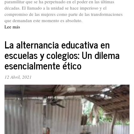
paramilitar que se ha perpetuado en el poder en las últimas
décadas. El llamado a la unidad se hace imperioso y el
compromiso de las mujeres como parte de las transformaciones
que demandan este momento es absoluto.
Lee más
sobre
Entre
elecciones
La alternancia educativa en
y
escuelas y colegios: Un dilema
decisiones
judiciales:
esencialmente ético
algunos
ejemplos
12 Abril, 2021
que
confirman
la
estructura
machista
y
patriarcal
del
Estado
colombiano