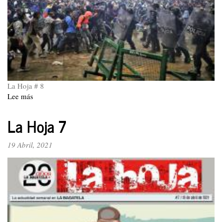
La Hoja # 8
Lee más
sobre
La
Hoja
La Hoja 7
8
19 Abril, 2021