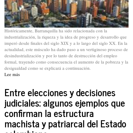
neoliberal
Históricamente, Barranquilla ha sido relacionada con la
industrialización, la riqueza y la idea de progreso y desarrollo que
imperó desde finales del siglo XIX y a lo largo del siglo XX. En la
actualidad, este músculo ha dado paso a un vertiginoso proceso de
desindustrialización y por lo tanto de destrucción del empleo
formal, trayendo como consecuencia el aumento de la pobreza y la
desigualdad como se explicará a continuación.
Lee más
sobre
Desempleo,
informalidad
Entre elecciones y decisiones
e
judiciales: algunos ejemplos que
inequidad
en
confirman la estructura
Barranquilla
machista y patriarcal del Estado