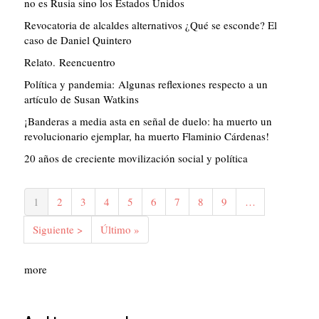
no es Rusia sino los Estados Unidos
Revocatoria de alcaldes alternativos ¿Qué se esconde? El
caso de Daniel Quintero
Relato. Reencuentro
Política y pandemia: Algunas reflexiones respecto a un
artículo de Susan Watkins
¡Banderas a media asta en señal de duelo: ha muerto un
revolucionario ejemplar, ha muerto Flaminio Cárdenas!
20 años de creciente movilización social y política
Paginación
Página
1
Página
2
Página
3
Página
4
Página
5
Página
6
Página
7
Página
8
Página
9
…
actual
Siguiente
Siguiente >
Última
Último »
página
página
more