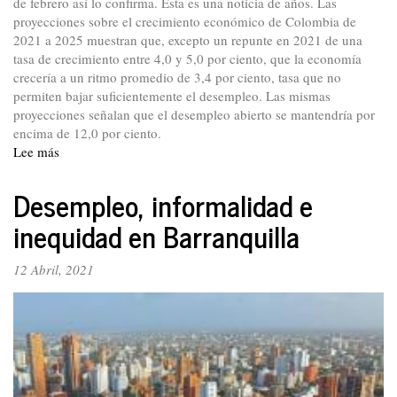
de febrero así lo confirma. Esta es una noticia de años. Las
proyecciones sobre el crecimiento económico de Colombia de
2021 a 2025 muestran que, excepto un repunte en 2021 de una
tasa de crecimiento entre 4,0 y 5,0 por ciento, que la economía
crecería a un ritmo promedio de 3,4 por ciento, tasa que no
permiten bajar suficientemente el desempleo. Las mismas
proyecciones señalan que el desempleo abierto se mantendría por
encima de 12,0 por ciento.
Lee más
sobre
Hay
que
Desempleo, informalidad e
crear
inequidad en Barranquilla
empleo,
es
urgente,
12 Abril, 2021
pero
hay
que
acabar
con
el
modelo