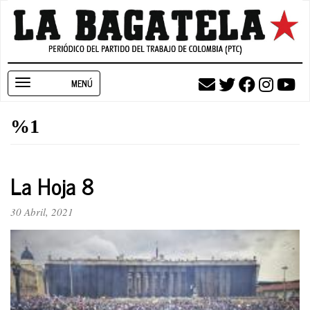
Pasar
al
contenido
principal
Toggle
navigation
%1
La Hoja 8
30 Abril, 2021