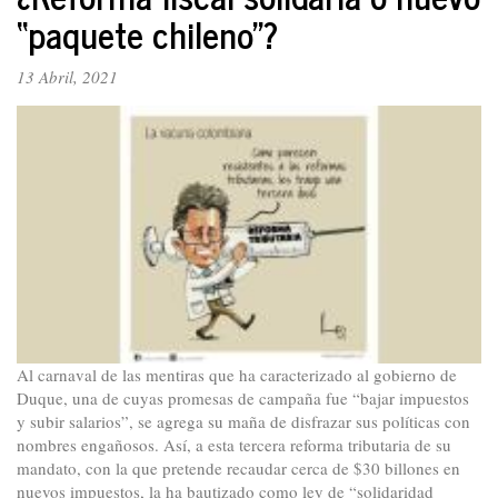
“paquete chileno”?
del
país:
signos
13 Abril, 2021
alentadores
en
medio
de
grandes
dificultades
Al carnaval de las mentiras que ha caracterizado al gobierno de
Duque, una de cuyas promesas de campaña fue “bajar impuestos
y subir salarios”, se agrega su maña de disfrazar sus políticas con
nombres engañosos. Así, a esta tercera reforma tributaria de su
mandato, con la que pretende recaudar cerca de $30 billones en
nuevos impuestos, la ha bautizado como ley de “solidaridad