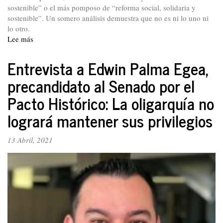
sostenible” o el más pomposo de “reforma social, solidaria y
sostenible”. Un somero análisis demuestra que no es ni lo uno ni
lo otro.
Lee más
sobre
¿Reforma
fiscal
Entrevista a Edwin Palma Egea,
solidaria
precandidato al Senado por el
o
nuevo
Pacto Histórico: La oligarquía no
“paquete
chileno”?
logrará mantener sus privilegios
13 Abril, 2021