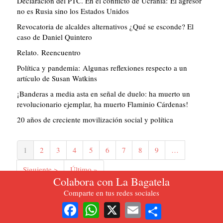
Declaración del PTC. En el conflicto de Ucrania: El agresor
no es Rusia sino los Estados Unidos
Revocatoria de alcaldes alternativos ¿Qué se esconde? El
caso de Daniel Quintero
Relato. Reencuentro
Política y pandemia: Algunas reflexiones respecto a un
artículo de Susan Watkins
¡Banderas a media asta en señal de duelo: ha muerto un
revolucionario ejemplar, ha muerto Flaminio Cárdenas!
20 años de creciente movilización social y política
Paginación
Página
1
Página
2
Página
3
Página
4
Página
5
Página
6
Página
7
Página
8
Página
9
…
actual
Siguiente
Siguiente >
Última
Último »
Colabora con La Bagatela
página
página
Comparte en tus redes sociales
more
Share
Facebook
WhatsApp
X
Email