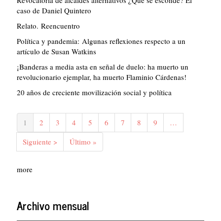
Revocatoria de alcaldes alternativos ¿Qué se esconde? El
caso de Daniel Quintero
Relato. Reencuentro
Política y pandemia: Algunas reflexiones respecto a un
artículo de Susan Watkins
¡Banderas a media asta en señal de duelo: ha muerto un
revolucionario ejemplar, ha muerto Flaminio Cárdenas!
20 años de creciente movilización social y política
Paginación
Página
1
Página
2
Página
3
Página
4
Página
5
Página
6
Página
7
Página
8
Página
9
…
actual
Siguiente
Siguiente >
Última
Último »
página
página
more
Archivo mensual