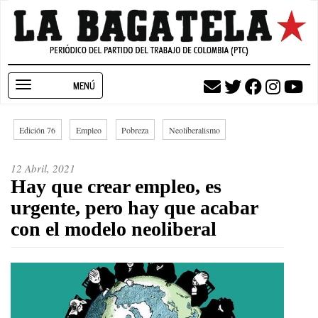
Pasar
al
contenido
principal
Toggle
navigation
Edición 76
Empleo
Pobreza
Neoliberalismo
12 Abril, 2021
Hay que crear empleo, es
urgente, pero hay que acabar
con el modelo neoliberal