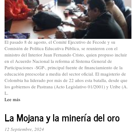
El pasado 8 de agosto, el Comité Ejecutivo de Fecode y su
Comisión de Política Educativa Pública, se reunieron con el
ministro del Interior Juan Fernando Cristo, quien propuso incluir
en el Acuerdo Nacional la reforma al Sistema General de
Participaciones -SGP-, principal fuente de financiamiento de la
educación preescolar a media del sector oficial. El magisterio de
Colombia ha liderado por más de 22 años esta batalla, desde que
los gobiernos de Pastrana (Acto Legislativo 01/2001) y Uribe (A.
L.
Lee más
sobre
Reforma
al
La Mojana y la minería del oro
SGP.
Restituir
12 Septiembre, 2024
derechos,