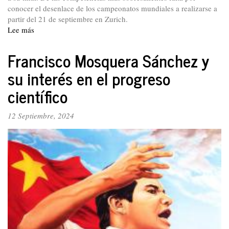
conocer el desenlace de los campeonatos mundiales a realizarse a
partir del 21 de septiembre en Zurich.
Lee más
sobre
Tour
de
Francisco Mosquera Sánchez y
Francia.
su interés en el progreso
Por
un
científico
ciclismo
limpio
12 Septiembre, 2024