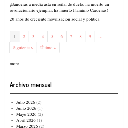
¡Banderas a media asta en señal de duelo: ha muerto un
revolucionario ejemplar, ha muerto Flaminio Cárdenas!
20 años de creciente movilización social y política
Paginación
Página
1
Página
2
Página
3
Página
4
Página
5
Página
6
Página
7
Página
8
Página
9
…
actual
Siguiente
Siguiente >
Última
Último »
página
página
more
Archivo mensual
Julio 2026
(2)
Junio 2026
(1)
Mayo 2026
(2)
Abril 2026
(1)
Marzo 2026
(2)