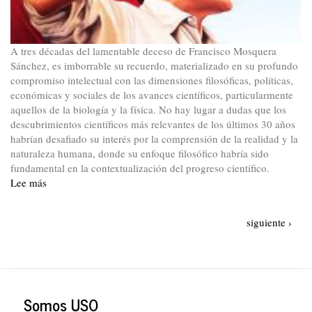
A tres décadas del lamentable deceso de Francisco Mosquera
Sánchez, es imborrable su recuerdo, materializado en su profundo
compromiso intelectual con las dimensiones filosóficas, políticas,
económicas y sociales de los avances científicos, particularmente
aquellos de la biología y la física. No hay lugar a dudas que los
descubrimientos científicos más relevantes de los últimos 30 años
habrían desafiado su interés por la comprensión de la realidad y la
naturaleza humana, donde su enfoque filosófico habría sido
fundamental en la contextualización del progreso científico.
Lee más
sobre
Francisco
Mosquera
Paginación
Siguiente
siguiente ›
Sánchez
página
y
su
interés
en
Somos USO
el