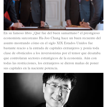
En su famoso libro ¿Qué fue del buen samaritano? el prestigioso
economista surcoreano Ha-Joo Chang hace un buen recuento del
asunto mostrando cómo en el siglo XIX Estados Unidos fue
bastante reacio a la entrada de capitales extranjeros y ponía toda
clase de obstáculos a los inversionistas por el temor que desataba
que controlaran sectores estratégicos de la economía. Aún con
todas las restricciones, los extranjeros se dieron mañas de poner
sus capitales en la naciente potencia.