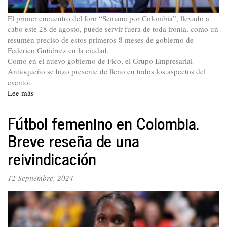
El primer encuentro del foro “Semana por Colombia”, llevado a
cabo este 28 de agosto, puede servir fuera de toda ironía, como un
resumen preciso de estos primeros 8 meses de gobierno de
Federico Gutiérrez en la ciudad.
Como en el nuevo gobierno de Fico, el Grupo Empresarial
Antioqueño se hizo presente de lleno en todos los aspectos del
evento:
Lee más
sobre
Federico
Gutiérrez:
Fútbol femenino en Colombia.
¿alcalde
Breve reseña de una
de
Medellín
reivindicación
o
figura
12 Septiembre, 2024
política
de
la
oposición?