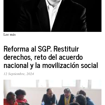
Lee más
sobre
Inversión
extranjera
Reforma al SGP. Restituir
directa:
derechos, reto del acuerdo
¿bendición
o
nacional y la movilización social
maldición?
12 Septiembre, 2024