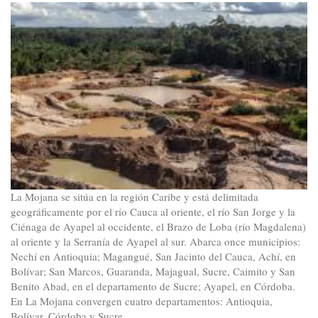
reto
del
acuerdo
nacional
y
la
movilización
social
La Mojana se sitúa en la región Caribe y está delimitada
geográficamente por el río Cauca al oriente, el río San Jorge y la
Ciénaga de Ayapel al occidente, el Brazo de Loba (río Magdalena)
al oriente y la Serranía de Ayapel al sur. Abarca once municipios:
Nechí en Antioquia; Magangué, San Jacinto del Cauca, Achí, en
Bolívar; San Marcos, Guaranda, Majagual, Sucre, Caimito y San
Benito Abad, en el departamento de Sucre; Ayapel, en Córdoba.
En La Mojana convergen cuatro departamentos: Antioquia,
Bolívar, Córdoba y Sucre.