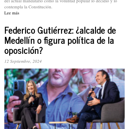
del actual mandatario como la voluntad popular lo decidió y lo
contempla la Constitución.
Lee más
sobre
Grito
popular
Federico Gutiérrez: ¿alcalde de
en
Medellín o figura política de la
la
ANP:
oposición?
¡No
pasarán!
12 Septiembre, 2024