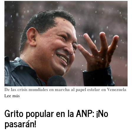
De las crisis mundiales en marcha al papel estelar en Venezuela
Lee más
sobre
Venezuela,
una
Grito popular en la ANP: ¡No
encrucijada
pasarán!
en
la