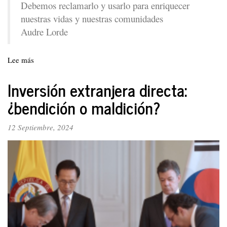
Debemos reclamarlo y usarlo para enriquecer
nuestras vidas y nuestras comunidades
Audre Lorde
Lee más
sobre
Fútbol
femenino
Inversión extranjera directa:
en
¿bendición o maldición?
Colombia.
Breve
reseña
12 Septiembre, 2024
de
una
reivindicación