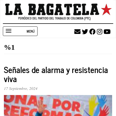
Pasar
al
contenido
principal
Toggle
navigation
%1
Señales de alarma y resistencia
viva
17 Septiembre, 2024