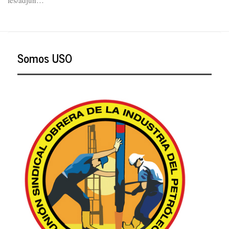
les/adjun…
Somos USO