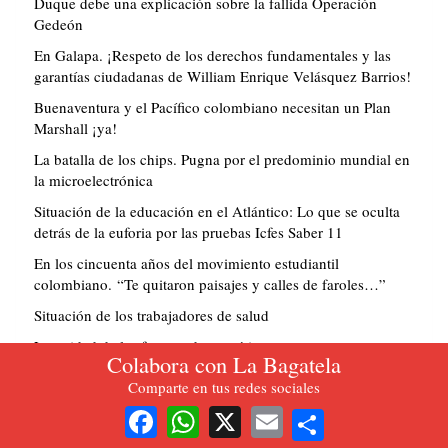
Duque debe una explicación sobre la fallida Operación
Gedeón
En Galapa. ¡Respeto de los derechos fundamentales y las
garantías ciudadanas de William Enrique Velásquez Barrios!
Buenaventura y el Pacífico colombiano necesitan un Plan
Marshall ¡ya!
La batalla de los chips. Pugna por el predominio mundial en
la microelectrónica
Situación de la educación en el Atlántico: Lo que se oculta
detrás de la euforia por las pruebas Icfes Saber 11
En los cincuenta años del movimiento estudiantil
colombiano. “Te quitaron paisajes y calles de faroles…”
Situación de los trabajadores de salud
La unidad de las fuerzas democráticas
Colabora con La Bagatela
Premonición electoral
Comparte en tus redes sociales
Share
Que Uribe vaya a la JEP, dé su versión y cuente su verdad
Facebook
WhatsApp
X
Email
Entrevista a Marcelo Torres Benavides. “El movimiento