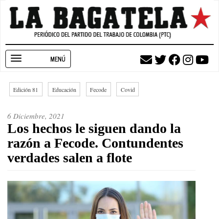
Pasar
al
contenido
principal
Toggle
navigation
Edición 81
Educación
Fecode
Covid
6 Diciembre, 2021
Los hechos le siguen dando la
razón a Fecode. Contundentes
verdades salen a flote