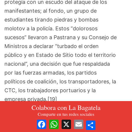
protegía con un escudo del ataque de los
manifestantes; al fondo, un grupo de
estudiantes tirando piedras y bombas
molotov a la policía. Estos “dolorosos
sucesos” llevaron a Pastrana y su Consejo de
Ministros a declarar “turbado el orden
público y en Estado de Sitio todo el territorio
nacional”, una decisión que fue respaldada
por las fuerzas armadas, los partidos
políticos de coalición, los transportadores, la
CTC, los trabajadores portuarios y la
empresa privada.[19]
Colabora con La Bagatela
La declaratoria de estado de sitio se sintió en
Comparte en tus redes sociales
Share
amplios sectores de la sociedad colombiana.
Facebook
WhatsApp
X
Email
De ahí que se enarbolara la proclama