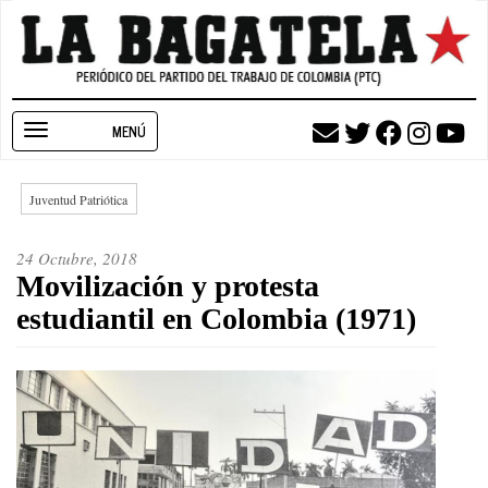
Pasar
al
contenido
principal
Toggle
navigation
Juventud Patriótica
24 Octubre, 2018
Movilización y protesta
estudiantil en Colombia (1971)