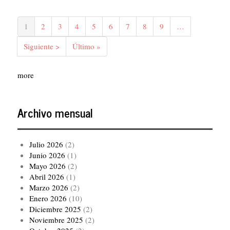
Paginación
Página
1
Página
2
Página
3
Página
4
Página
5
Página
6
Página
7
Página
8
Página
9
…
actual
Siguiente
Siguiente >
Última
Último »
página
página
more
Archivo mensual
Julio 2026
(2)
Junio 2026
(1)
Mayo 2026
(2)
Abril 2026
(1)
Marzo 2026
(2)
Enero 2026
(10)
Diciembre 2025
(2)
Noviembre 2025
(2)