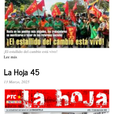
¡El estallido del cambio está vivo!
Lee más
sobre
La
Hoja
La Hoja 45
46
13 Marzo, 2025