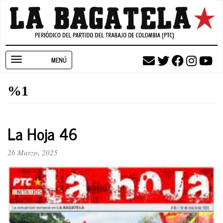
Pasar
al
contenido
principal
Toggle
navigation
%1
La Hoja 46
26 Marzo, 2025