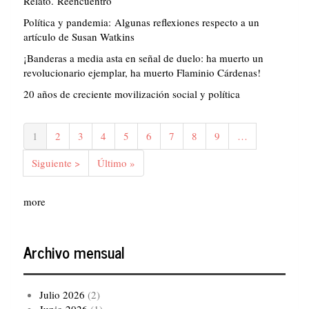
Relato. Reencuentro
Política y pandemia: Algunas reflexiones respecto a un
artículo de Susan Watkins
¡Banderas a media asta en señal de duelo: ha muerto un
revolucionario ejemplar, ha muerto Flaminio Cárdenas!
20 años de creciente movilización social y política
Paginación
Página
1
Página
2
Página
3
Página
4
Página
5
Página
6
Página
7
Página
8
Página
9
…
actual
Siguiente
Siguiente >
Última
Último »
página
página
more
Archivo mensual
Julio 2026
(2)
Junio 2026
(1)