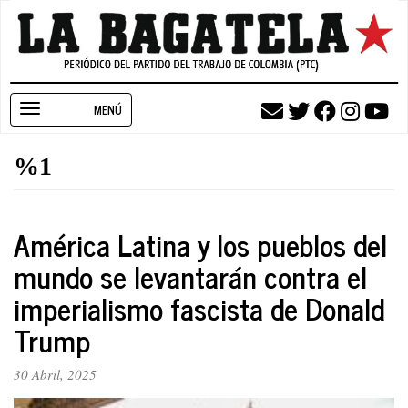
Pasar
al
contenido
principal
Toggle
navigation
%1
América Latina y los pueblos del
mundo se levantarán contra el
imperialismo fascista de Donald
Trump
30 Abril, 2025