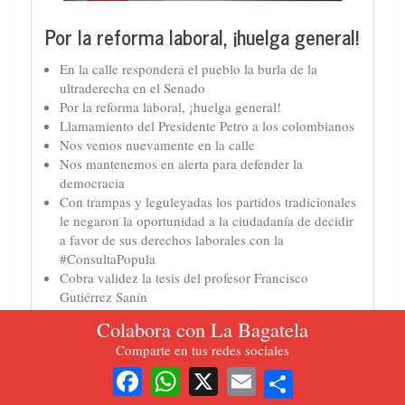
Por la reforma laboral, ¡huelga general!
En la calle responderá el pueblo la burla de la
ultraderecha en el Senado
Por la reforma laboral, ¡huelga general!
Llamamiento del Presidente Petro a los colombianos
Nos vemos nuevamente en la calle
Nos mantenemos en alerta para defender la
democracia
Con trampas y leguleyadas los partidos tradicionales
le negaron la oportunidad a la ciudadanía de decidir
a favor de sus derechos laborales con la
#ConsultaPopula
Cobra validez la tesis del profesor Francisco
Gutiérrez Sanín
¡Bravo por los estudiantes de la Esap, y su lucha por
Colabora con La Bagatela
la democratización de su Universidad!
Comparte en tus redes sociales
Share
¡El estallido del cambio
Facebook
WhatsApp
X
Email