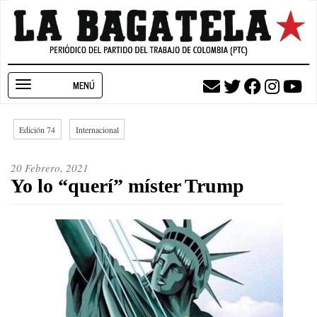
Pasar
al
contenido
principal
Toggle
navigation
Edición 74
Internacional
20 Febrero, 2021
Yo lo “querí” míster Trump