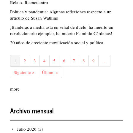
Relato. Reencuentro
Política y pandemia: Algunas reflexiones respecto a un
artículo de Susan Watkins
¡Banderas a media asta en señal de duelo: ha muerto un
revolucionario ejemplar, ha muerto Flaminio Cárdenas!
20 años de creciente movilización social y política
Paginación
Página
1
Página
2
Página
3
Página
4
Página
5
Página
6
Página
7
Página
8
Página
9
…
actual
Siguiente
Siguiente >
Última
Último »
página
página
more
Archivo mensual
Julio 2026
(2)