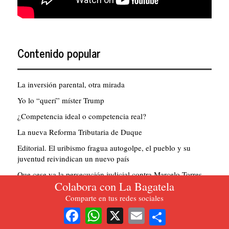
Contenido popular
La inversión parental, otra mirada
Yo lo “querí” míster Trump
¿Competencia ideal o competencia real?
La nueva Reforma Tributaria de Duque
Editorial. El uribismo fragua autogolpe, el pueblo y su
juventud reivindican un nuevo país
Que cese ya la persecución judicial contra Marcelo Torres
Colabora con La Bagatela
La huelga después de la huelga. Y apuntes sobre la huelga
Comparte en tus redes sociales
en el sector petrolero. Prólogo al libro de Edwin Palma
Share
Facebook
WhatsApp
X
Email
Es mejor exportar aguacates que mercenarios