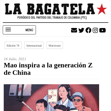
Pasar
al
contenido
principal
Toggle
navigation
Edición 78
Internacional
Marxismo
16 Julio, 2021
Mao inspira a la generación Z
de China