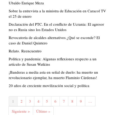
Ubaldo Enrique Meza
Sobre la entrevista a la ministra de Educación en Caracol TV
el 25 de enero
Declaración del PTC. En el conflicto de Ucrania: El agresor
no es Rusia sino los Estados Unidos
Revocatoria de alcaldes alternativos ¿Qué se esconde? El
caso de Daniel Quintero
Relato. Reencuentro
Política y pandemia: Algunas reflexiones respecto a un
artículo de Susan Watkins
¡Banderas a media asta en señal de duelo: ha muerto un
revolucionario ejemplar, ha muerto Flaminio Cárdenas!
20 años de creciente movilización social y política
Paginación
Página
1
Página
2
Página
3
Página
4
Página
5
Página
6
Página
7
Página
8
Página
9
…
actual
Siguiente
Siguiente >
Última
Último »