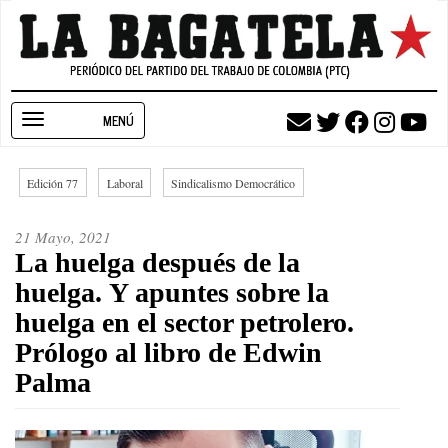
Pasar
al
contenido
principal
Toggle
navigation
Edición 77
Laboral
Sindicalismo Democrático
21 Mayo, 2021
La huelga después de la
huelga. Y apuntes sobre la
huelga en el sector petrolero.
Prólogo al libro de Edwin
Palma