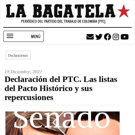
Pasar
al
contenido
principal
Toggle
navigation
Declaraciones
18 Diciembre, 2021
Declaración del PTC. Las listas
del Pacto Histórico y sus
repercusiones