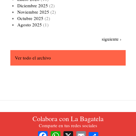
Diciembre 2025
(2)
Noviembre 2025
(2)
Octubre 2025
(2)
Agosto 2025
(1)
Paginación
Siguiente
siguiente ›
página
Ver todo el archivo
Colabora con La Bagatela
La Bagatela. Periódico oficial del Partido del Trabajo de Colombia.
Comparte en tus redes sociales
2021.
Share
Facebook
WhatsApp
X
Email