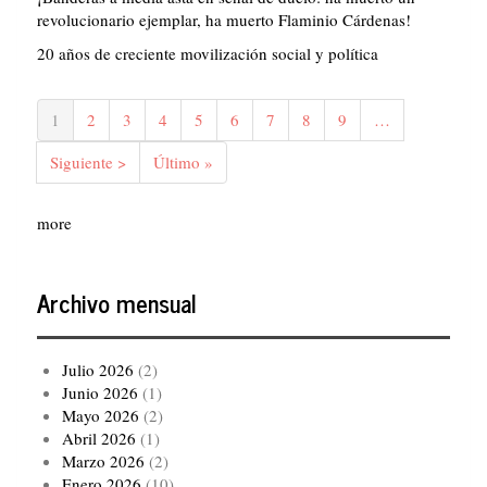
revolucionario ejemplar, ha muerto Flaminio Cárdenas!
20 años de creciente movilización social y política
Paginación
Página
1
Página
2
Página
3
Página
4
Página
5
Página
6
Página
7
Página
8
Página
9
…
actual
Siguiente
Siguiente >
Última
Último »
página
página
more
Archivo mensual
Julio 2026
(2)
Junio 2026
(1)
Mayo 2026
(2)
Abril 2026
(1)
Marzo 2026
(2)
Enero 2026
(10)