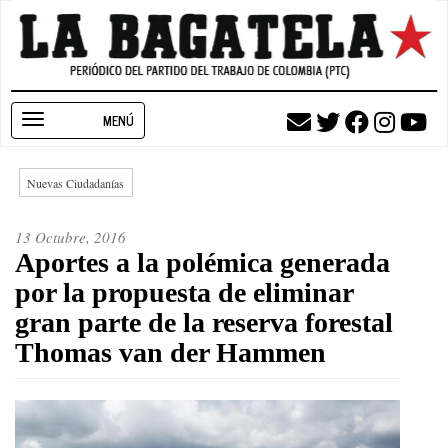
Pasar
al
contenido
principal
Toggle
navigation
Nuevas Ciudadanías
13 Octubre, 2016
Aportes a la polémica generada
por la propuesta de eliminar
gran parte de la reserva forestal
Thomas van der Hammen