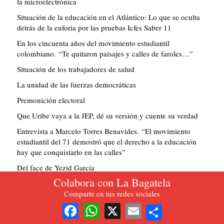
la microelectrónica
Situación de la educación en el Atlántico: Lo que se oculta
detrás de la euforia por las pruebas Icfes Saber 11
En los cincuenta años del movimiento estudiantil
colombiano. “Te quitaron paisajes y calles de faroles…”
Situación de los trabajadores de salud
La unidad de las fuerzas democráticas
Premonición electoral
Que Uribe vaya a la JEP, dé su versión y cuente su verdad
Entrevista a Marcelo Torres Benavides. “El movimiento
estudiantil del 71 demostró que el derecho a la educación
hay que conquistarlo en las calles”
Del face de Yezid García
Colabora con La Bagatela
Controlar la erosión y reducir la descarga de sedimentos a la
bahía de Buenaventura
Comparte en tus redes sociales
Share
¿Obstrucción a la competencia o abuso de poder
Facebook
WhatsApp
X
Email
dominante?