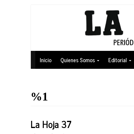
Pasar
al
contenido
principal
Navegación
Inicio
Quienes Somos
Editorial
principal
%1
La Hoja 37