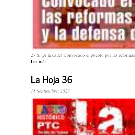
27 S. ¡A la calle! Convocado el pueblo por las reformas
Lee más
sobre
La
Hoja
La Hoja 36
37
11 Septiembre, 2023