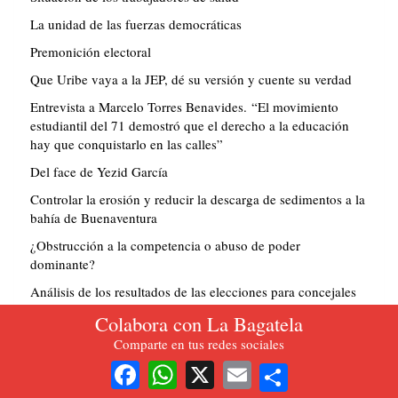
La unidad de las fuerzas democráticas
Premonición electoral
Que Uribe vaya a la JEP, dé su versión y cuente su verdad
Entrevista a Marcelo Torres Benavides. “El movimiento
estudiantil del 71 demostró que el derecho a la educación
hay que conquistarlo en las calles”
Del face de Yezid García
Controlar la erosión y reducir la descarga de sedimentos a la
bahía de Buenaventura
¿Obstrucción a la competencia o abuso de poder
dominante?
Análisis de los resultados de las elecciones para concejales
de octubre de 2019
Colabora con La Bagatela
Declaración. En refutación de las calumniosas acusaciones a
Comparte en tus redes sociales
Ubaldo Enrique Meza
Share
Facebook
WhatsApp
X
Email
Sobre la entrevista a la ministra de Educación en Caracol TV