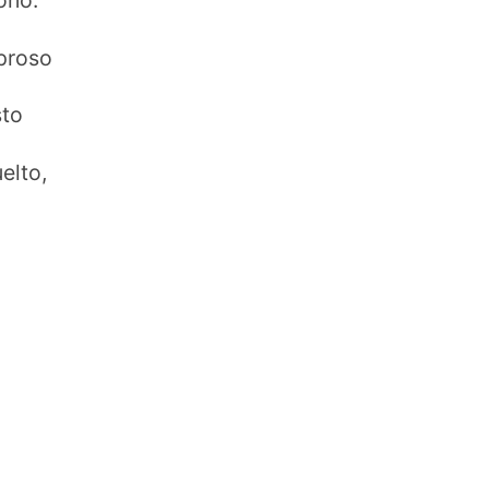
oño.
 proso
sto
elto,