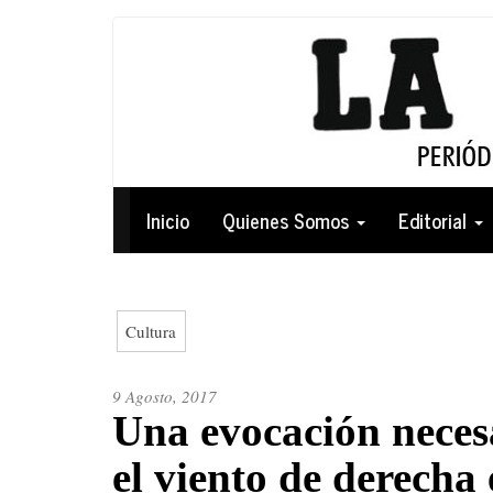
Pasar
al
contenido
principal
Navegación
Inicio
Quienes Somos
Editorial
principal
Cultura
9 Agosto, 2017
Una evocación nece
el viento de derecha