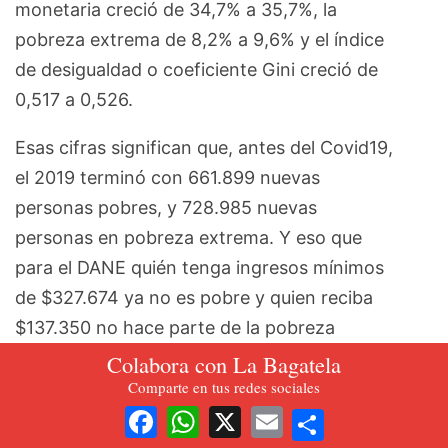
monetaria creció de 34,7% a 35,7%, la
pobreza extrema de 8,2% a 9,6% y el índice
de desigualdad o coeficiente Gini creció de
0,517 a 0,526.
Esas cifras significan que, antes del Covid19,
el 2019 terminó con 661.899 nuevas
personas pobres, y 728.985 nuevas
personas en pobreza extrema. Y eso que
para el DANE quién tenga ingresos mínimos
de $327.674 ya no es pobre y quien reciba
$137.350 no hace parte de la pobreza
extrema. ¿Porqué Duque no hablará de estos
Colabora con La Bagatela
temas en su programa televisivo diario de las
Comparte en tus redes sociales
Share
6 pm?
Facebook
WhatsApp
X
Email