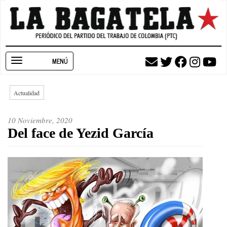
Pasar
al
contenido
principal
Toggle
navigation
Actualidad
10 Noviembre, 2020
Del face de Yezid García