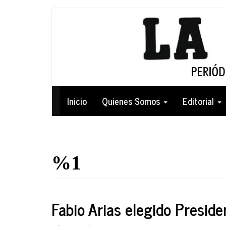
Pasar
al
contenido
principal
Navegación
Inicio
Quienes Somos
Editorial
principal
%1
Fabio Arias elegido Presid