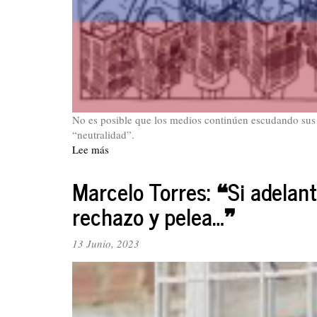
No es posible que los medios continúen escudando sus l
“neutralidad”.
Lee más
sobre
La
farsa
Marcelo Torres: ❝Si adelan
de
rechazo y pelea…❞
la
neutralidad
del
13 Junio, 2023
periodismo
en
Colombia