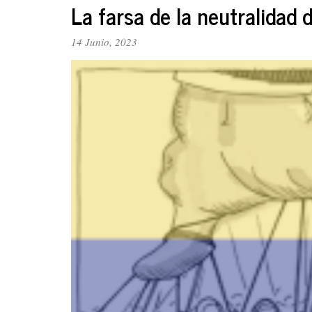
jurídica
La farsa de la neutralidad
al
PTC
14 Junio, 2023