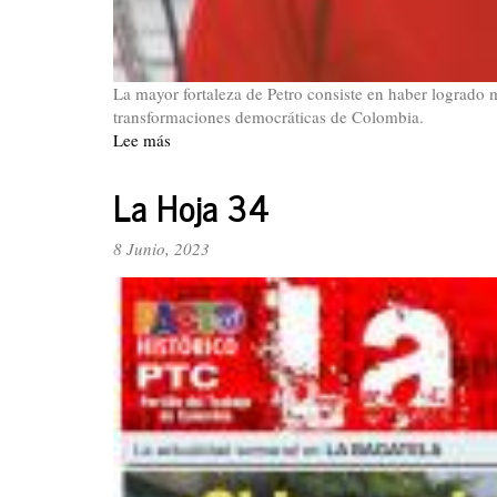
La mayor fortaleza de Petro consiste en haber logrado m
transformaciones democráticas de Colombia.
Lee más
sobre
Marcelo
Torres:
La Hoja 34
❝Si
adelantan
8 Junio, 2023
el
golpe
de
Estado…
habrá
rechazo
y
pelea…❞