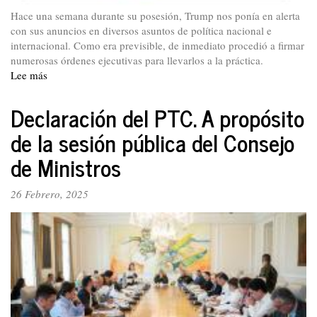
Hace una semana durante su posesión, Trump nos ponía en alerta
con sus anuncios en diversos asuntos de política nacional e
internacional. Como era previsible, de inmediato procedió a firmar
numerosas órdenes ejecutivas para llevarlos a la práctica.
Lee más
sobre
Declaración
del
Declaración del PTC. A propósito
PTC.
de la sesión pública del Consejo
Rechazamos
la
de Ministros
agresión
imperialista
26 Febrero, 2025
y
respaldamos
al
presidente
Petro