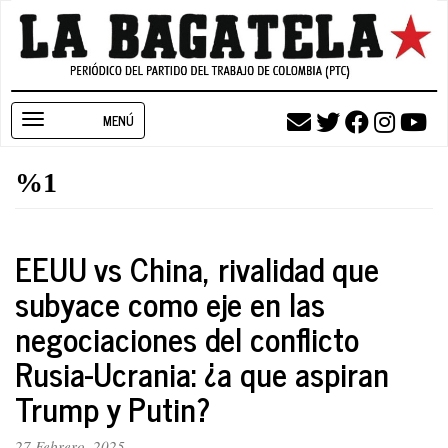
Pasar
al
contenido
principal
Toggle
navigation
%1
EEUU vs China, rivalidad que
subyace como eje en las
negociaciones del conflicto
Rusia-Ucrania: ¿a que aspiran
Trump y Putin?
27 Febrero, 2025