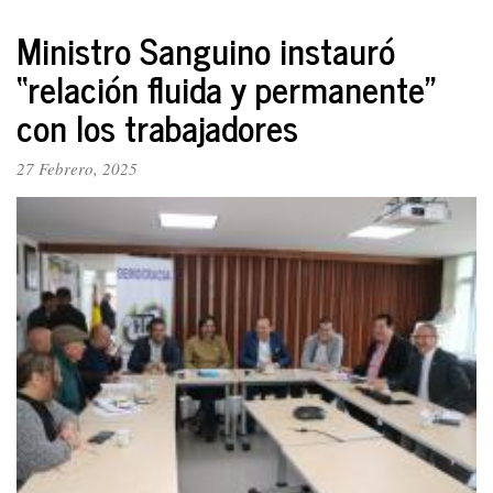
El
nuevo
Ministro Sanguino instauró
ministro,
“relación fluida y permanente”
Edwin
Palma.
con los trabajadores
El
dormido
27 Febrero, 2025
alcalde
de
Bogotá.
La
del
“libertario”
Javier
Milei...