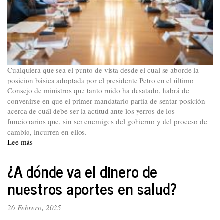
Cualquiera que sea el punto de vista desde el cual se aborde la
posición básica adoptada por el presidente Petro en el último
Consejo de ministros que tanto ruido ha desatado, habrá de
convenirse en que el primer mandatario partía de sentar posición
acerca de cuál debe ser la actitud ante los yerros de los
funcionarios que, sin ser enemigos del gobierno y del proceso de
cambio, incurren en ellos.
Lee más
sobre
Declaración
del
¿A dónde va el dinero de
PTC.
nuestros aportes en salud?
A
propósito
de
26 Febrero, 2025
la