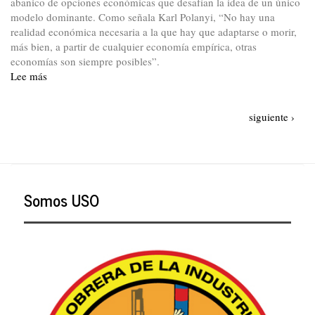
abanico de opciones económicas que desafían la idea de un único
modelo dominante. Como señala Karl Polanyi, “No hay una
realidad económica necesaria a la que hay que adaptarse o morir,
más bien, a partir de cualquier economía empírica, otras
economías son siempre posibles”.
Lee más
sobre
Algunas
aproximaciones
Paginación
Siguiente
siguiente ›
conceptuales
página
sobre
la
economía
popular
Somos USO