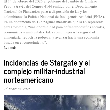
El 14 de febrero del 2025 el gobierno del cambio de Gustavo
Petro, a través del Conpes 4144 emitido por el Departamento
Nacional de Planeación puso a disposición de las y los
colombianos la Política Nacional de Inteligencia Artificial (PNIA).
En un documento de 126 páginas manifiesta que la IA representa
para Colombia, “una oportunidad para enfrentar desafíos sociales,
económicos y ambientales, tales como mejorar la seguridad
alimentaria, reducir la pobreza, y avanzar hacia una economía
basada en el conocimiento”.
Lee más
sobre
Inteligencia
artificial:
Incidencias de Stargate y el
transformación
complejo militar-industrial
social
y
norteamericano
económica
del
26 Febrero, 2025
país