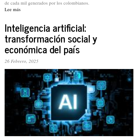
de cada mil generados por los colombianos.
Lee más
sobre
¿A
dónde
Inteligencia artificial:
va
transformación social y
el
dinero
económica del país
de
nuestros
26 Febrero, 2025
aportes
en
salud?