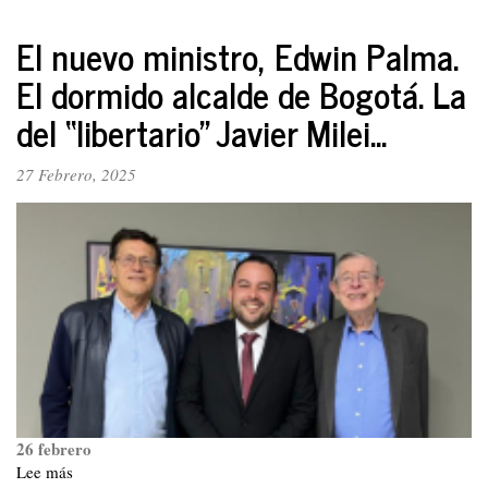
EEUU
vs
El nuevo ministro, Edwin Palma.
China,
El dormido alcalde de Bogotá. La
rivalidad
que
del “libertario” Javier Milei...
subyace
como
27 Febrero, 2025
eje
en
las
negociaciones
del
conflicto
Rusia-
Ucrania:
¿a
que
aspiran
Trump
26 febrero
y
Putin?
Lee más
sobre