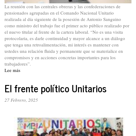
La reunión con las centrales obreras y las confederaciones de
pensionados agrupadas en el Comando Nacional Unitario
realizada al día siguiente de la posesión de Antonio Sanguino
como ministro del trabajo fue el primer acto público realizado por
el nuevo titular al frente de la cartera laboral. “No es una visita
protocolaria, es darle continuidad y mayor alcance a un diálogo
que tenga una retroalimentación, mi interés es mantener con
ustedes una relación fluida y permanente que se materialice en
compromisos y en acciones concretas importantes para los
trabajadores”.
Lee más
sobre
Ministro
Sanguino
El frente político Unitarios
instauró
“relación
27 Febrero, 2025
fluida
y
permanente”
con
los
trabajadores