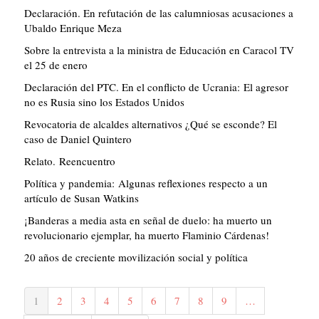
Declaración. En refutación de las calumniosas acusaciones a
Ubaldo Enrique Meza
Sobre la entrevista a la ministra de Educación en Caracol TV
el 25 de enero
Declaración del PTC. En el conflicto de Ucrania: El agresor
no es Rusia sino los Estados Unidos
Revocatoria de alcaldes alternativos ¿Qué se esconde? El
caso de Daniel Quintero
Relato. Reencuentro
Política y pandemia: Algunas reflexiones respecto a un
artículo de Susan Watkins
¡Banderas a media asta en señal de duelo: ha muerto un
revolucionario ejemplar, ha muerto Flaminio Cárdenas!
20 años de creciente movilización social y política
Paginación
Página
1
Página
2
Página
3
Página
4
Página
5
Página
6
Página
7
Página
8
Página
9
…
actual