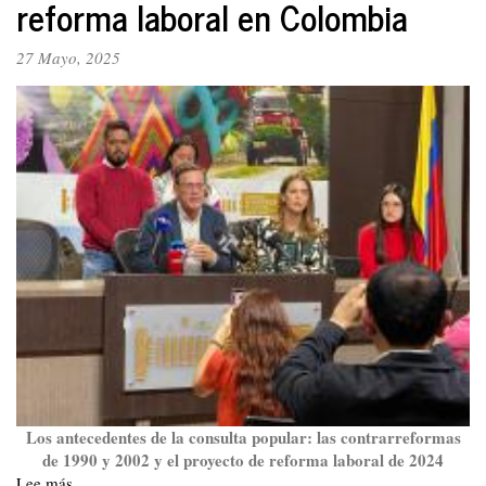
reforma laboral en Colombia
mayo
y
27 Mayo, 2025
junio
por
las
reformas
sociales
y
la
Consulta
Los antecedentes de la consulta popular: las contrarreformas
de 1990 y 2002 y el proyecto de reforma laboral de 2024
Lee más
sobre