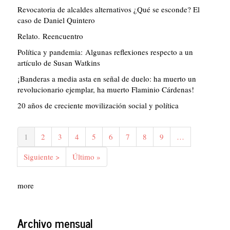
Revocatoria de alcaldes alternativos ¿Qué se esconde? El
caso de Daniel Quintero
Relato. Reencuentro
Política y pandemia: Algunas reflexiones respecto a un
artículo de Susan Watkins
¡Banderas a media asta en señal de duelo: ha muerto un
revolucionario ejemplar, ha muerto Flaminio Cárdenas!
20 años de creciente movilización social y política
Paginación
Página
1
Página
2
Página
3
Página
4
Página
5
Página
6
Página
7
Página
8
Página
9
…
actual
Siguiente
Siguiente >
Última
Último »
página
página
more
Archivo mensual