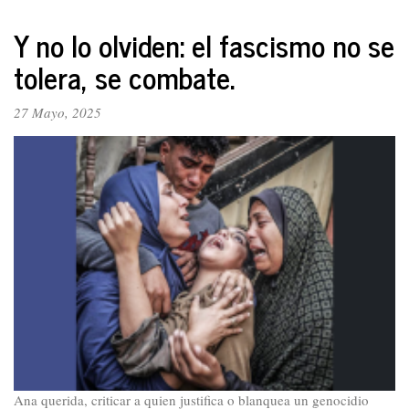
La
participación
Y no lo olviden: el fascismo no se
de
tolera, se combate.
las
mujeres
ha
27 Mayo, 2025
imprimido
una
vitalidad
irreemplazable
a
los
cabildos,
con
ellas
la
lucha
por
las
reformas
se
Ana querida, criticar a quien justifica o blanquea un genocidio