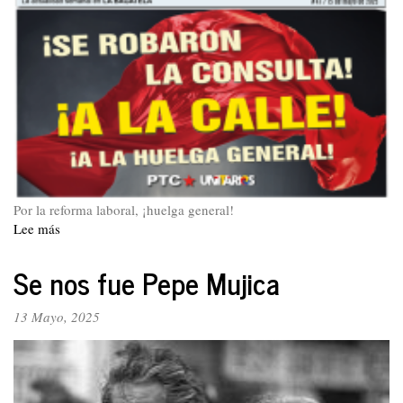
Comisión
Cuarta
del
Senado
contra
la
reforma
laboral
y
la
Consulta
Popular
Por la reforma laboral, ¡huelga general!
Lee más
sobre
La
Hoja
Se nos fue Pepe Mujica
47
13 Mayo, 2025