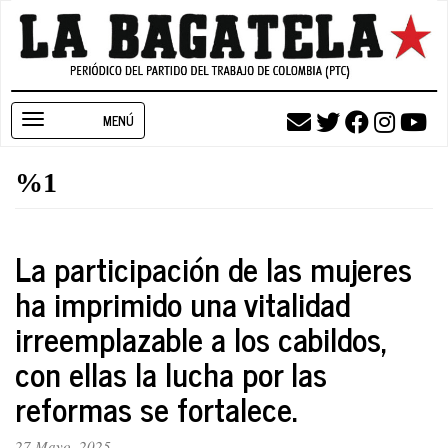
Pasar
al
contenido
principal
Toggle
navigation
%1
La participación de las mujeres
ha imprimido una vitalidad
irreemplazable a los cabildos,
con ellas la lucha por las
reformas se fortalece.
27 Mayo, 2025