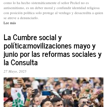
fortalece.
como lo ha hecho sistemáticamente el señor Peckel no es
antisemitismo, es un deber moral y confundir identidad religiosa
con posición política solo protege al verdugo y desacredita a quien
se atreve a denunciarlo.
Lee más
sobre
Y
no
La Cumbre social y
lo
política:movilizaciones mayo y
olviden:
el
junio por las reformas sociales y
fascismo
no
la Consulta
se
tolera,
27 Mayo, 2025
se
combate.