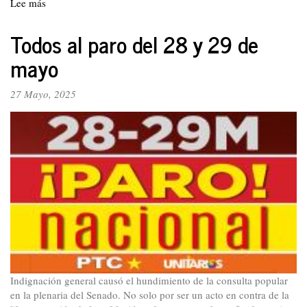
Lee más
sobre
Colombia:
entre
Todos al paro del 28 y 29 de
consulta
mayo
popular,
cabildo
abierto
27 Mayo, 2025
y
huelga
general
Indignación general causó el hundimiento de la consulta popular
en la plenaria del Senado. No solo por ser un acto en contra de la