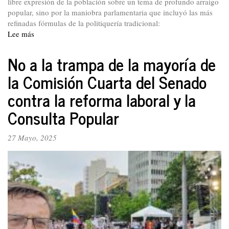
libre expresión de la población sobre un tema de profundo arraigo
popular, sino por la maniobra parlamentaria que incluyó las más
refinadas fórmulas de la politiquería tradicional:
Lee más
sobre
Todos
al
No a la trampa de la mayoría de
paro
la Comisión Cuarta del Senado
del
28
contra la reforma laboral y la
y
29
Consulta Popular
de
mayo
27 Mayo, 2025