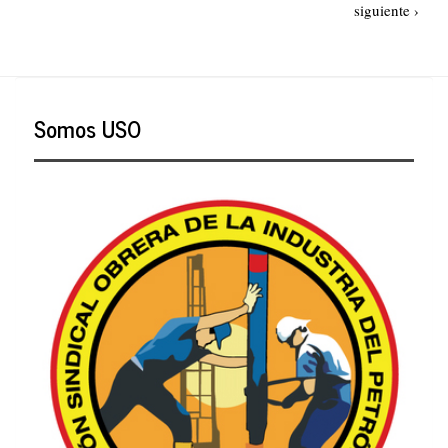
Paginación
Siguiente
siguiente ›
fue
página
Pepe
Mujica
Somos USO