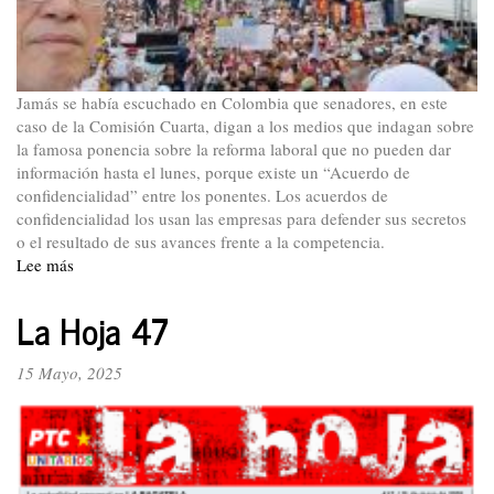
Jamás se había escuchado en Colombia que senadores, en este
caso de la Comisión Cuarta, digan a los medios que indagan sobre
la famosa ponencia sobre la reforma laboral que no pueden dar
información hasta el lunes, porque existe un “Acuerdo de
confidencialidad” entre los ponentes. Los acuerdos de
confidencialidad los usan las empresas para defender sus secretos
o el resultado de sus avances frente a la competencia.
Lee más
sobre
No
a
La Hoja 47
la
trampa
15 Mayo, 2025
de
la
mayoría
de
la