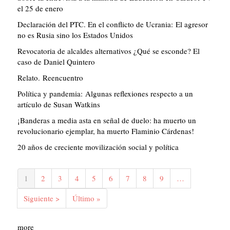
el 25 de enero
Declaración del PTC. En el conflicto de Ucrania: El agresor
no es Rusia sino los Estados Unidos
Revocatoria de alcaldes alternativos ¿Qué se esconde? El
caso de Daniel Quintero
Relato. Reencuentro
Política y pandemia: Algunas reflexiones respecto a un
artículo de Susan Watkins
¡Banderas a media asta en señal de duelo: ha muerto un
revolucionario ejemplar, ha muerto Flaminio Cárdenas!
20 años de creciente movilización social y política
Paginación
Página
1
Página
2
Página
3
Página
4
Página
5
Página
6
Página
7
Página
8
Página
9
…
actual
Siguiente
Siguiente >
Última
Último »
página
página
more