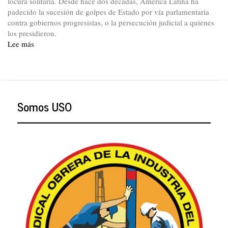
locura solitaria. Desde hace dos décadas, América Latina ha
padecido la sucesión de golpes de Estado por vía parlamentaria
contra gobiernos progresistas, o la persecución judicial a quienes
los presidieron.
Lee más
sobre
Declaración
del
PTC
Somos USO