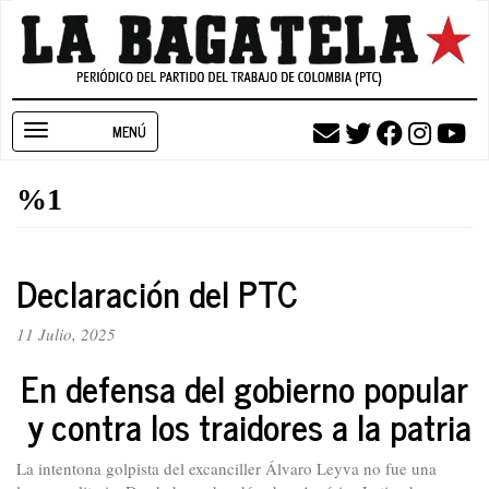
Pasar
al
contenido
principal
Toggle
navigation
%1
Declaración del PTC
11 Julio, 2025
En defensa del gobierno popular
y contra los traidores a la patria
La intentona golpista del excanciller Álvaro Leyva no fue una