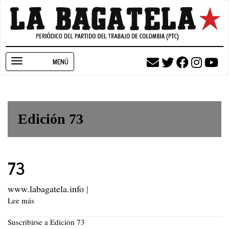
Pasar
al
contenido
principal
Toggle
navigation
Edición 73
73
www.labagatela.info
|
Lee más
sobre
73
Suscribirse a Edición 73