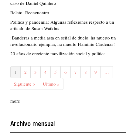
caso de Daniel Quintero
Relato. Reencuentro
Política y pandemia: Algunas reflexiones respecto a un
artículo de Susan Watkins
¡Banderas a media asta en señal de duelo: ha muerto un
revolucionario ejemplar, ha muerto Flaminio Cárdenas!
20 años de creciente movilización social y política
Paginación
Página
1
Página
2
Página
3
Página
4
Página
5
Página
6
Página
7
Página
8
Página
9
…
actual
Siguiente
Siguiente >
Última
Último »
página
página
more
Archivo mensual