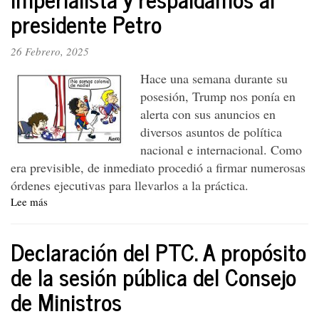
presidente Petro
26 Febrero, 2025
Hace una semana durante su
posesión, Trump nos ponía en
alerta con sus anuncios en
diversos asuntos de política
nacional e internacional. Como
era previsible, de inmediato procedió a firmar numerosas
órdenes ejecutivas para llevarlos a la práctica.
Lee más
sobre
Declaración
del
Declaración del PTC. A propósito
PTC.
Rechazamos
de la sesión pública del Consejo
la
de Ministros
agresión
imperialista