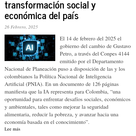
transformación social y
dinero
económica del país
de
nuestros
aportes
26 Febrero, 2025
en
salud?
El 14 de febrero del 2025 el
gobierno del cambio de Gustavo
Petro, a través del Conpes 4144
emitido por el Departamento
Nacional de Planeación puso a disposición de las y los
colombianos la Política Nacional de Inteligencia
Artificial (PNIA). En un documento de 126 páginas
manifiesta que la IA representa para Colombia, “una
oportunidad para enfrentar desafíos sociales, económicos
y ambientales, tales como mejorar la seguridad
alimentaria, reducir la pobreza, y avanzar hacia una
economía basada en el conocimiento”.
Lee más
sobre
Inteligencia