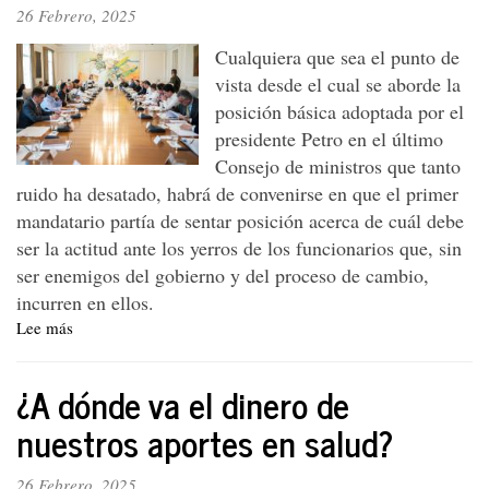
y
26 Febrero, 2025
respaldamos
al
Cualquiera que sea el punto de
presidente
vista desde el cual se aborde la
Petro
posición básica adoptada por el
presidente Petro en el último
Consejo de ministros que tanto
ruido ha desatado, habrá de convenirse en que el primer
mandatario partía de sentar posición acerca de cuál debe
ser la actitud ante los yerros de los funcionarios que, sin
ser enemigos del gobierno y del proceso de cambio,
incurren en ellos.
Lee más
sobre
Declaración
del
¿A dónde va el dinero de
PTC.
A
nuestros aportes en salud?
propósito
de
26 Febrero, 2025
la