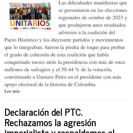
Las dificultades manifiestas que
permanente”
con
se presentaron en las elecciones
los
regionales de octubre de 2023 y
trabajadores
que produjeron unos resultados
adversos a la coalición del
Pacto Histórico y los diecisiete partidos y movimientos
que lo integraban, fueron la piedra de toque para probar
el grado de cohesión de esta coalición que había
conquistado meses atrás la presidencia con más de once
millones de sufragios y el 50.44 % de la votación,
convirtiendo a Gustavo Petro en el presidente con más
apoyo electoral de la historia de Colombia.
Lee más
sobre
El
frente
Declaración del PTC.
político
Unitarios
Rechazamos la agresión
imperialista y respaldamos al