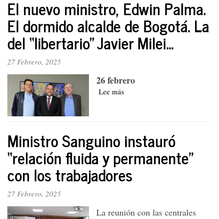
El nuevo ministro, Edwin Palma.
China,
rivalidad
El dormido alcalde de Bogotá. La
que
del “libertario” Javier Milei...
subyace
como
eje
27 Febrero, 2025
en
las
26 febrero
negociaciones
Lee más
sobre
del
El
conflicto
nuevo
Rusia-
ministro,
Ucrania:
Edwin
Ministro Sanguino instauró
¿a
Palma.
que
“relación fluida y permanente”
El
aspiran
dormido
con los trabajadores
Trump
alcalde
y
de
Putin?
27 Febrero, 2025
Bogotá.
La
La reunión con las centrales
del