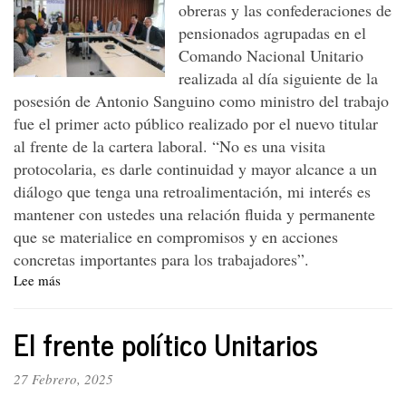
obreras y las confederaciones de
“libertario”
Javier
pensionados agrupadas en el
Milei...
Comando Nacional Unitario
realizada al día siguiente de la
posesión de Antonio Sanguino como ministro del trabajo
fue el primer acto público realizado por el nuevo titular
al frente de la cartera laboral. “No es una visita
protocolaria, es darle continuidad y mayor alcance a un
diálogo que tenga una retroalimentación, mi interés es
mantener con ustedes una relación fluida y permanente
que se materialice en compromisos y en acciones
concretas importantes para los trabajadores”.
Lee más
sobre
Ministro
Sanguino
El frente político Unitarios
instauró
“relación
fluida
27 Febrero, 2025
y