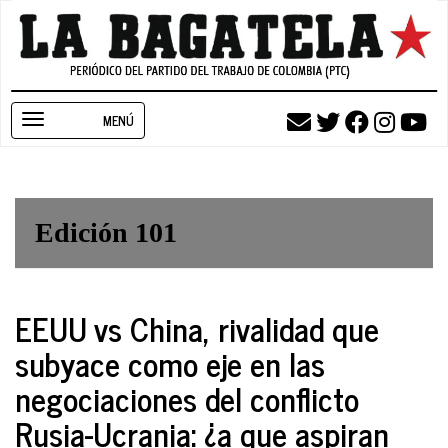
Pasar
al
contenido
principal
Toggle
navigation
Edición 101
EEUU vs China, rivalidad que
subyace como eje en las
negociaciones del conflicto
Rusia-Ucrania: ¿a que aspiran