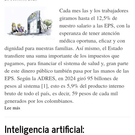
sesión
Cada mes las y los trabajadores
pública
giramos hasta el 12,5% de
del
nuestro salario a las EPS, con la
Consejo
de
esperanza de tener atención
Ministros
médica oportuna, eficaz y con
dignidad para nuestras familias. Así mismo, el Estado
transfiere una suma importante de los impuestos que
pagamos, para financiar el sistema de salud y, gran parte
de este dinero público también pasa por las manos de las
EPS. Según la ADRES, en 2024 giró 95 billones de
pesos al sistema [1], esto es 5,9% del producto interno
bruto de todo el país, es decir, 59 pesos de cada mil
generados por los colombianos.
Lee más
sobre
¿A
dónde
Inteligencia artificial:
va
el