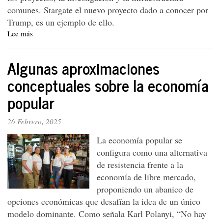
comunes. Stargate el nuevo proyecto dado a conocer por
Trump, es un ejemplo de ello.
Lee más
sobre
Incidencias
de
Algunas aproximaciones
Stargate
y
conceptuales sobre la economía
el
popular
complejo
militar-
industrial
26 Febrero, 2025
norteamericano
La economía popular se
configura como una alternativa
de resistencia frente a la
economía de libre mercado,
proponiendo un abanico de
opciones económicas que desafían la idea de un único
modelo dominante. Como señala Karl Polanyi, “No hay