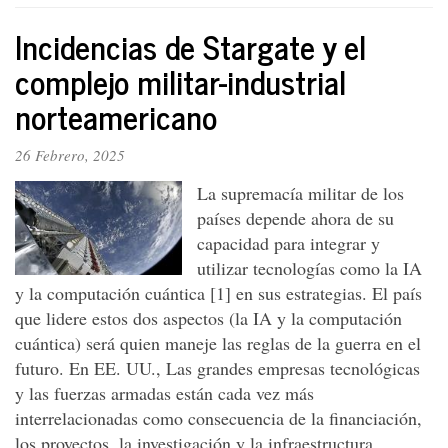
artificial:
Incidencias de Stargate y el
transformación
social
complejo militar-industrial
y
norteamericano
económica
del
país
26 Febrero, 2025
La supremacía militar de los
países depende ahora de su
capacidad para integrar y
utilizar tecnologías como la IA
y la computación cuántica [1] en sus estrategias. El país
que lidere estos dos aspectos (la IA y la computación
cuántica) será quien maneje las reglas de la guerra en el
futuro. En EE. UU., Las grandes empresas tecnológicas
y las fuerzas armadas están cada vez más
interrelacionadas como consecuencia de la financiación,
los proyectos, la investigación y la infraestructura