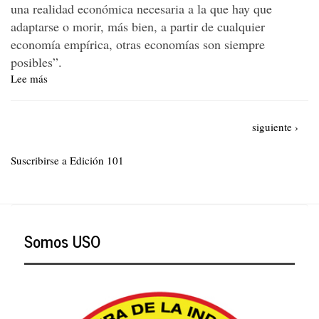
una realidad económica necesaria a la que hay que
adaptarse o morir, más bien, a partir de cualquier
economía empírica, otras economías son siempre
posibles”.
Lee más
sobre
Algunas
aproximaciones
Paginación
conceptuales
Siguiente
siguiente ›
sobre
página
la
Suscribirse a Edición 101
economía
popular
Somos USO