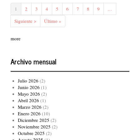
Paginación
Página
1
Página
2
Página
3
Página
4
Página
5
Página
6
Página
7
Página
8
Página
9
…
actual
Siguiente
Siguiente >
Última
Último »
página
página
more
Archivo mensual
Julio 2026
(2)
Junio 2026
(1)
Mayo 2026
(2)
Abril 2026
(1)
Marzo 2026
(2)
Enero 2026
(10)
Diciembre 2025
(2)
Noviembre 2025
(2)
Octubre 2025
(2)
Agosto 2025
(1)