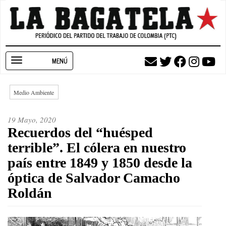
Pasar
al
contenido
principal
Toggle
navigation
Medio Ambiente
19 Mayo, 2020
Recuerdos del “huésped
terrible”. El cólera en nuestro
país entre 1849 y 1850 desde la
óptica de Salvador Camacho
Roldán