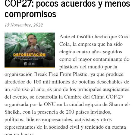
COP27: pocos acuerdos y menos
un
país
compromisos
posible
15 Noviembre, 2022
Ante el insólito hecho que Coca
Cola, la empresa que ha sido
elegida cuatro años seguidos
como el mayor contaminante de
plásticos del mundo por la
organización Break Free From Plastic, ya que produce
alrededor de 100 mil millones de botellas desechables de
un solo uso al año, es uno de los principales auspiciantes
del evento, se desarrolla la Cumbre del Clima COP-27
organizada por la ONU en la ciudad egipcia de Sharm el-
Sheikh, con la presencia de 200 países invitados,
políticos, líderes empresariales, activistas y otros
representantes de la sociedad civil y teniendo en cuenta
que no han si