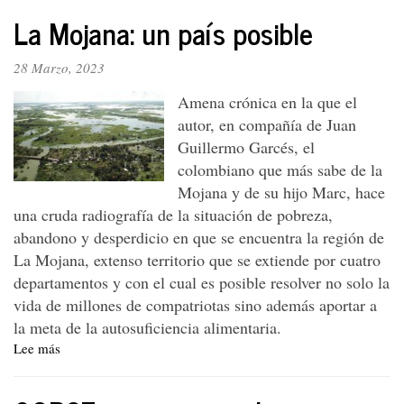
vorágine
La Mojana: un país posible
y
el
futuro
28 Marzo, 2023
de
Amena crónica en la que el
la
Amazonía
autor, en compañía de Juan
Guillermo Garcés, el
colombiano que más sabe de la
Mojana y de su hijo Marc, hace
una cruda radiografía de la situación de pobreza,
abandono y desperdicio en que se encuentra la región de
La Mojana, extenso territorio que se extiende por cuatro
departamentos y con el cual es posible resolver no solo la
vida de millones de compatriotas sino además aportar a
la meta de la autosuficiencia alimentaria.
Lee más
sobre
La
Mojana: