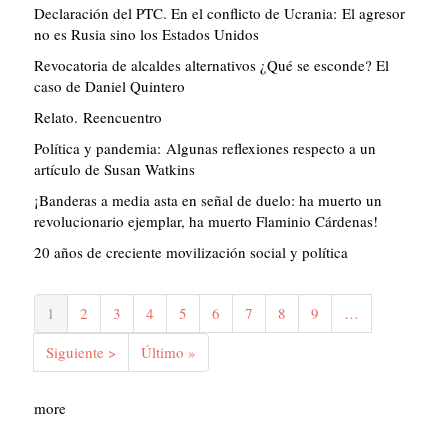
Declaración del PTC. En el conflicto de Ucrania: El agresor
no es Rusia sino los Estados Unidos
Revocatoria de alcaldes alternativos ¿Qué se esconde? El
caso de Daniel Quintero
Relato. Reencuentro
Política y pandemia: Algunas reflexiones respecto a un
artículo de Susan Watkins
¡Banderas a media asta en señal de duelo: ha muerto un
revolucionario ejemplar, ha muerto Flaminio Cárdenas!
20 años de creciente movilización social y política
Paginación
Página
1
Página
2
Página
3
Página
4
Página
5
Página
6
Página
7
Página
8
Página
9
…
actual
Siguiente
Siguiente >
Última
Último »
página
página
more