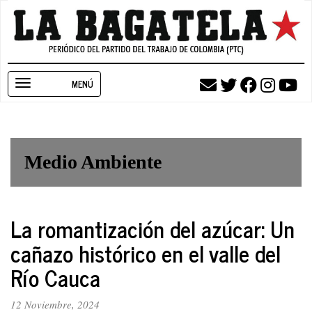
Pasar
al
contenido
principal
Toggle
navigation
Medio Ambiente
La romantización del azúcar: Un
cañazo histórico en el valle del
Río Cauca
12 Noviembre, 2024