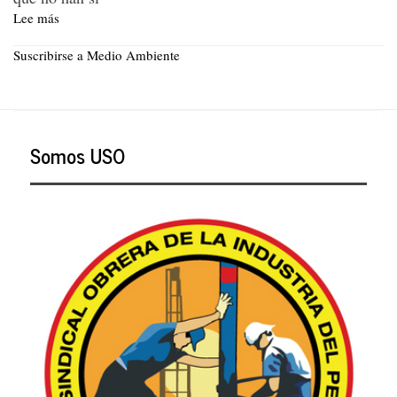
Lee más
sobre
COP27:
pocos
Suscribirse a Medio Ambiente
acuerdos
y
menos
compromisos
Somos USO