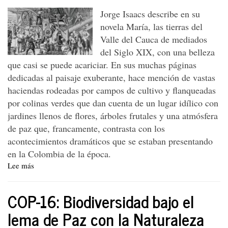
Jorge Isaacs describe en su
novela María, las tierras del
Valle del Cauca de mediados
del Siglo XIX, con una belleza
que casi se puede acariciar. En sus muchas páginas
dedicadas al paisaje exuberante, hace mención de vastas
haciendas rodeadas por campos de cultivo y flanqueadas
por colinas verdes que dan cuenta de un lugar idílico con
jardines llenos de flores, árboles frutales y una atmósfera
de paz que, francamente, contrasta con los
acontecimientos dramáticos que se estaban presentando
en la Colombia de la época.
Lee más
sobre
La
romantización
COP-16: Biodiversidad bajo el
del
azúcar:
lema de Paz con la Naturaleza
Un