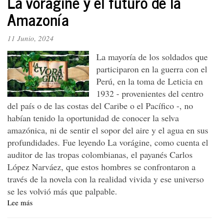
La vorágine y el futuro de la
bajo
Amazonía
el
lema
11 Junio, 2024
de
Paz
La mayoría de los soldados que
con
participaron en la guerra con el
la
Perú, en la toma de Leticia en
Naturaleza
1932 - provenientes del centro
del país o de las costas del Caribe o el Pacífico -, no
habían tenido la oportunidad de conocer la selva
amazónica, ni de sentir el sopor del aire y el agua en sus
profundidades. Fue leyendo La vorágine, como cuenta el
auditor de las tropas colombianas, el payanés Carlos
López Narváez, que estos hombres se confrontaron a
través de la novela con la realidad vivida y ese universo
se les volvió más que palpable.
Lee más
sobre
La