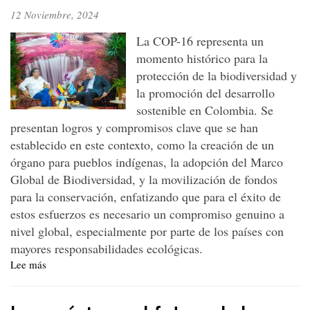
cañazo
12 Noviembre, 2024
histórico
en
La COP-16 representa un
el
momento histórico para la
valle
protección de la biodiversidad y
del
Río
la promoción del desarrollo
Cauca
sostenible en Colombia. Se
presentan logros y compromisos clave que se han
establecido en este contexto, como la creación de un
órgano para pueblos indígenas, la adopción del Marco
Global de Biodiversidad, y la movilización de fondos
para la conservación, enfatizando que para el éxito de
estos esfuerzos es necesario un compromiso genuino a
nivel global, especialmente por parte de los países con
mayores responsabilidades ecológicas.
Lee más
sobre
COP-
16:
Biodiversidad