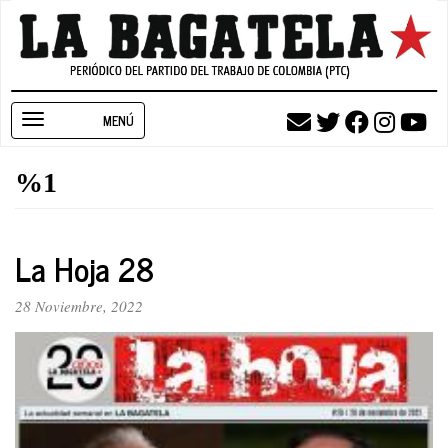
Pasar
al
contenido
principal
Toggle
navigation
%1
La Hoja 28
28 Noviembre, 2022