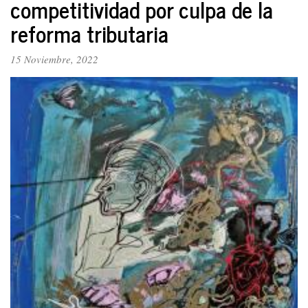
competitividad por culpa de la
Yezid
García
reforma tributaria
15 Noviembre, 2022