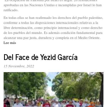
aprobadas en las Naciones Unidas e incumplidas por Israel lo han
ratificado.
En todas ellas se han reafirmado los derechos del pueblo palestino,
conforme a todas las disposiciones internacionales relativas a la
libre determinación, como principio internacional y como derecho
de los pueblos del mundo. Es además condición fundamental para
alcanzar una paz justa, duradera y completa en el Medio Oriente.
Lee más
sobre
El
respaldo
Del Face de Yezid García
a
Palestina
15 Noviembre, 2022
es
innegociable