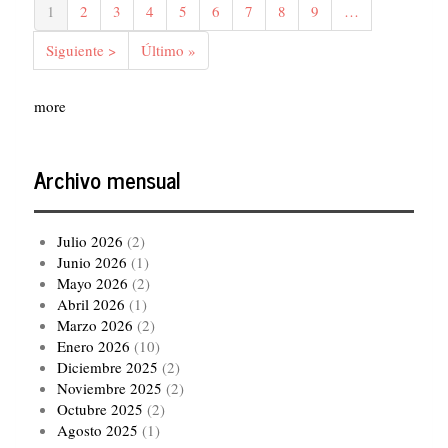
Página
1
Página
2
Página
3
Página
4
Página
5
Página
6
Página
7
Página
8
Página
9
…
actual
Siguiente
Siguiente >
Última
Último »
página
página
more
Archivo mensual
Julio 2026
(2)
Junio 2026
(1)
Mayo 2026
(2)
Abril 2026
(1)
Marzo 2026
(2)
Enero 2026
(10)
Diciembre 2025
(2)
Noviembre 2025
(2)
Octubre 2025
(2)
Agosto 2025
(1)