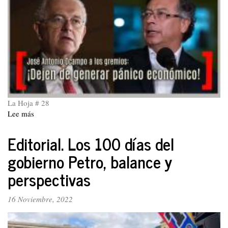
La Hoja # 28
Lee más
sobre
La
Hoja
Editorial. Los 100 días del
28
gobierno Petro, balance y
perspectivas
16 Noviembre, 2022