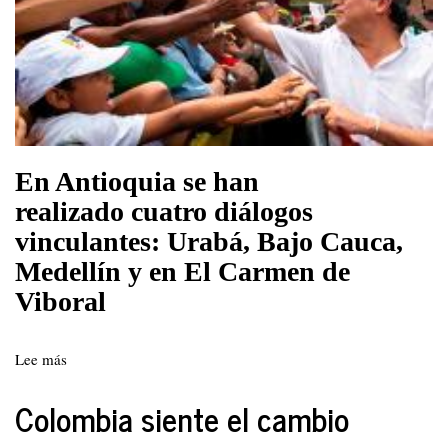
En Antioquia se han
realizado cuatro diálogos
vinculantes: Urabá, Bajo Cauca,
Medellín y en El Carmen de
Viboral
Lee más
sobre
Diálogos
vinculantes
Colombia siente el cambio
para
elaborar