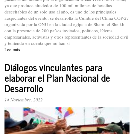
ya que produce alrededor de 100 mil millones de botellas
desechables de un solo uso al año, es uno de los principales
auspiciantes del evento, se desarrolla la Cumbre del Clima COP-27
organizada por la ONU en la ciudad egipcia de Sharm el-Sheikh,
con la presencia de 200 países invitados, políticos, líderes
empresariales, activistas y otros representantes de la sociedad civil
y teniendo en cuenta que no han si
Lee más
sobre
COP27:
pocos
Diálogos vinculantes para
acuerdos
elaborar el Plan Nacional de
y
menos
Desarrollo
compromisos
14 Noviembre, 2022