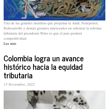
Una de las grandes mentiras que propalan la Andi, Fedepetrol,
Fedesarrollo y demás gremios interesados en sabotear la reforma
tributaria del presidente Petro es que el país perderá
competitividad.
Lee más
sobre
Colombia
no
Colombia logra un avance
empeorará
histórico hacia la equidad
su
competitividad
tributaria
por
culpa
15 Noviembre, 2022
de
la
reforma
tributaria