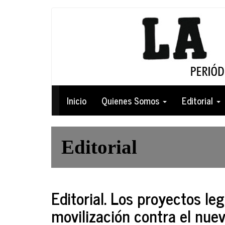
Pasar
al
contenido
principal
Navegación
Inicio
Quienes Somos
Editorial
principal
Editorial
Editorial. Los proyectos le
movilización contra el nue