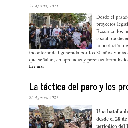
27 Agosto, 2021
Desde el pasado
proyectos legis
Resumen los mi
social, de dec
la población de
inconformidad generada por los 30 años y más de
que señalan, en apretadas y precisas formulacion
Lee más
sobre
Editorial.
Los
La táctica del paro y los p
proyectos
legislativos
del
25 Agosto, 2021
CNP
y
Una batalla d
la
desde el 28 d
próxima
periódico del 
movilización