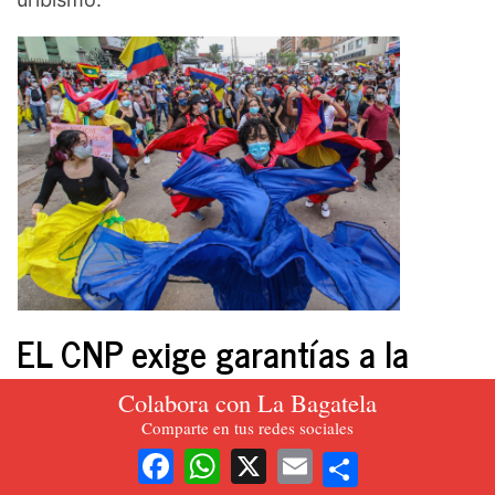
EL CNP exige garantías a la
protesta
Colabora con La Bagatela
Comparte en tus redes sociales
Fue evidente que la gran movilización se
Share
Facebook
WhatsApp
X
Email
mantuvo a la ofensiva casi hasta fines de