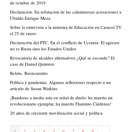
de octubre de 2019
Declaración. En refutación de las calumniosas acusaciones a
Ubaldo Enrique Meza
Sobre la entrevista a la ministra de Educación en Caracol TV
el 25 de enero
Declaración del PTC. En el conflicto de Ucrania: El agresor
no es Rusia sino los Estados Unidos
Revocatoria de alcaldes alternativos ¿Qué se esconde? El
caso de Daniel Quintero
Relato. Reencuentro
Política y pandemia: Algunas reflexiones respecto a un
artículo de Susan Watkins
¡Banderas a media asta en señal de duelo: ha muerto un
revolucionario ejemplar, ha muerto Flaminio Cárdenas!
20 años de creciente movilización social y política
Paginación
Página
1
Página
2
Página
3
Página
4
Página
5
Página
6
Página
7
Página
8
Página
9
…