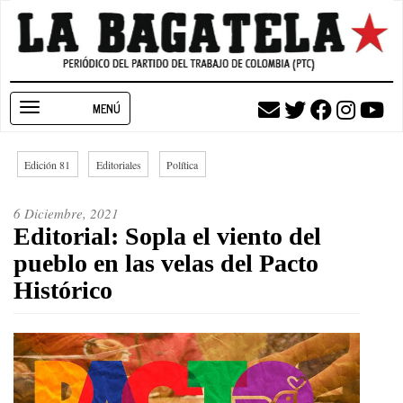
Pasar
al
contenido
principal
Toggle
navigation
Edición 81
Editoriales
Política
6 Diciembre, 2021
Editorial: Sopla el viento del
pueblo en las velas del Pacto
Histórico