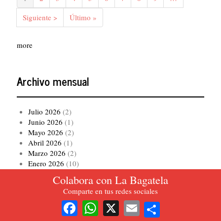
actual
Siguiente
Siguiente >
Última
Último »
página
página
more
Archivo mensual
Julio 2026
(2)
Junio 2026
(1)
Mayo 2026
(2)
Abril 2026
(1)
Marzo 2026
(2)
Enero 2026
(10)
Diciembre 2025
(2)
Colabora con La Bagatela
Noviembre 2025
(2)
Comparte en tus redes sociales
Octubre 2025
(2)
Share
Agosto 2025
(1)
Facebook
WhatsApp
X
Email