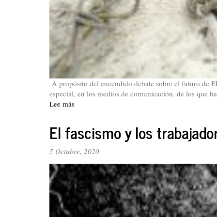
A propósito del encendido debate sobre el futuro de E
especial, en los medios de comunicación, de los que hac
Lee más
sobre
¿Convertir
a
El fascismo y los trabajad
EPM
en
5 Octubre, 2020
botín
de
los
grupos
económicos
y
políticos?