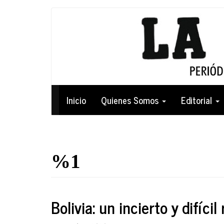
Pasar
al
contenido
principal
Navegación
Inicio
Quienes Somos
Editorial
principal
%1
Bolivia: un incierto y difíci