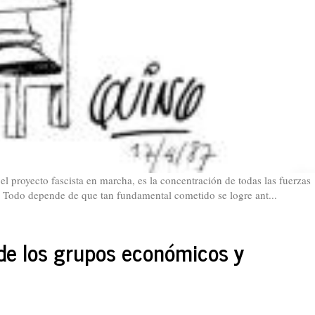
el proyecto fascista en marcha, es la concentración de todas las fuerzas
. Todo depende de que tan fundamental cometido se logre ant...
de los grupos económicos y