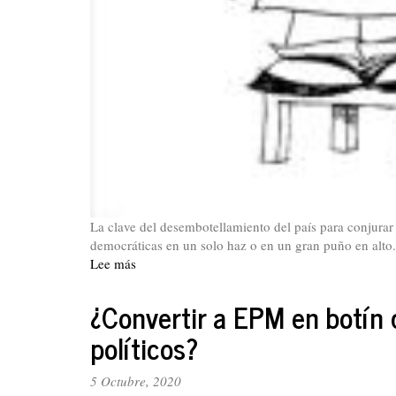
La clave del desembotellamiento del país para conjurar 
democráticas en un solo haz o en un gran puño en alto
Lee más
sobre
Editorial.
La
¿Convertir a EPM en botín 
lucha
políticos?
por
la
democracia,
5 Octubre, 2020
tarea