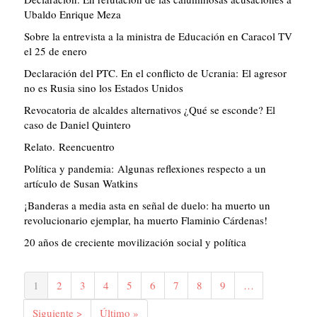
Ubaldo Enrique Meza
Sobre la entrevista a la ministra de Educación en Caracol TV
el 25 de enero
Declaración del PTC. En el conflicto de Ucrania: El agresor
no es Rusia sino los Estados Unidos
Revocatoria de alcaldes alternativos ¿Qué se esconde? El
caso de Daniel Quintero
Relato. Reencuentro
Política y pandemia: Algunas reflexiones respecto a un
artículo de Susan Watkins
¡Banderas a media asta en señal de duelo: ha muerto un
revolucionario ejemplar, ha muerto Flaminio Cárdenas!
20 años de creciente movilización social y política
Paginación
Página
1
Página
2
Página
3
Página
4
Página
5
Página
6
Página
7
Página
8
Página
9
…
actual
Siguiente
Siguiente >
Última
Último »