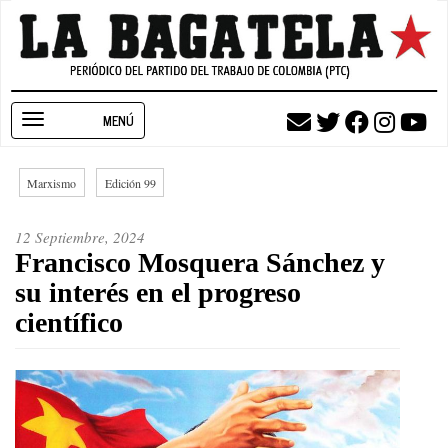
Pasar
al
contenido
principal
Toggle
navigation
Marxismo
Edición 99
12 Septiembre, 2024
Francisco Mosquera Sánchez y
su interés en el progreso
científico