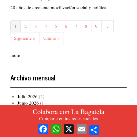
20 años de creciente movilización social y política
Paginación
Página
1
Página
2
Página
3
Página
4
Página
5
Página
6
Página
7
Página
8
Página
9
…
actual
Siguiente
Siguiente >
Última
Último »
página
página
more
Archivo mensual
Julio 2026
(2)
Junio 2026
(1)
Mayo 2026
(2)
Colabora con La Bagatela
Abril 2026
(1)
Comparte en tus redes sociales
Marzo 2026
(2)
Share
Facebook
WhatsApp
X
Email
Enero 2026
(10)
Diciembre 2025
(2)