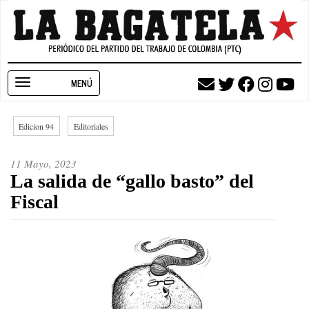
Pasar
al
contenido
principal
Toggle
navigation
Edicion 94
Editoriales
11 Mayo, 2023
La salida de “gallo basto” del
Fiscal