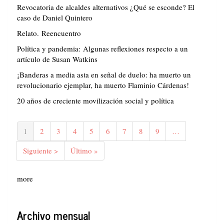
Revocatoria de alcaldes alternativos ¿Qué se esconde? El
caso de Daniel Quintero
Relato. Reencuentro
Política y pandemia: Algunas reflexiones respecto a un
artículo de Susan Watkins
¡Banderas a media asta en señal de duelo: ha muerto un
revolucionario ejemplar, ha muerto Flaminio Cárdenas!
20 años de creciente movilización social y política
Paginación
Página
1
Página
2
Página
3
Página
4
Página
5
Página
6
Página
7
Página
8
Página
9
…
actual
Siguiente
Siguiente >
Última
Último »
página
página
more
Archivo mensual