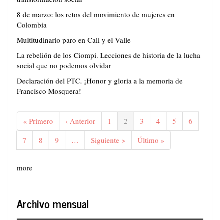
8 de marzo: los retos del movimiento de mujeres en
Colombia
Multitudinario paro en Cali y el Valle
La rebelión de los Ciompi. Lecciones de historia de la lucha
social que no podemos olvidar
Declaración del PTC. ¡Honor y gloria a la memoria de
Francisco Mosquera!
Paginación
Primera
« Primero
Página
‹ Anterior
Página
1
Página
2
Página
3
Página
4
Página
5
Página
6
página
anterior
actual
Página
7
Página
8
Página
9
…
Siguiente
Siguiente >
Última
Último »
página
página
more
Archivo mensual