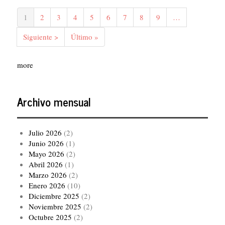
Paginación
Página
1
Página
2
Página
3
Página
4
Página
5
Página
6
Página
7
Página
8
Página
9
…
actual
Siguiente
Siguiente >
Última
Último »
página
página
more
Archivo mensual
Julio 2026
(2)
Junio 2026
(1)
Mayo 2026
(2)
Abril 2026
(1)
Marzo 2026
(2)
Enero 2026
(10)
Diciembre 2025
(2)
Noviembre 2025
(2)
Octubre 2025
(2)