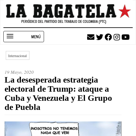
Pasar
al
contenido
principal
Toggle
navigation
Internacional
19 Mayo, 2020
La desesperada estrategia
electoral de Trump: ataque a
Cuba y Venezuela y El Grupo
de Puebla