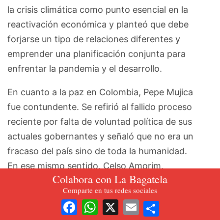
la crisis climática como punto esencial en la
reactivación económica y planteó que debe
forjarse un tipo de relaciones diferentes y
emprender una planificación conjunta para
enfrentar la pandemia y el desarrollo.
En cuanto a la paz en Colombia, Pepe Mujica
fue contundente. Se refirió al fallido proceso
reciente por falta de voluntad política de sus
actuales gobernantes y señaló que no era un
fracaso del país sino de toda la humanidad.
En ese mismo sentido, Celso Amorim,
Colabora con La Bagatela
excanciller de Brasil, se pronunció sobre la
Comparte en tus redes sociales
relación entre la paz de Colombia y la paz
Share
Facebook
WhatsApp
X
Email
regional y rechazó, como lo hicieron otros, la