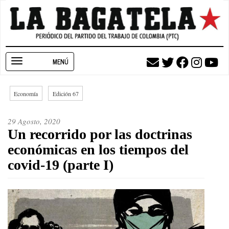
Pasar
al
contenido
principal
Toggle
navigation
Economía
Edición 67
29 Agosto, 2020
Un recorrido por las doctrinas
económicas en los tiempos del
covid-19 (parte I)