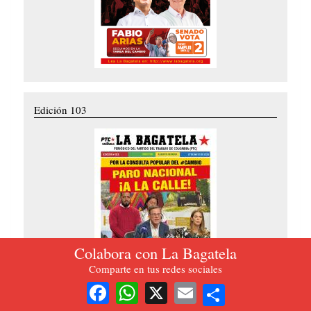
Edición 103
Colabora con La Bagatela
Comparte en tus redes sociales
Share
Facebook
WhatsApp
X
Email