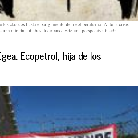
los clásicos hasta el surgimiento del neoliberalismo. Ante la crisis
 una mirada a dichas doctrinas desde una perspectiva histór...
ea. Ecopetrol, hija de los