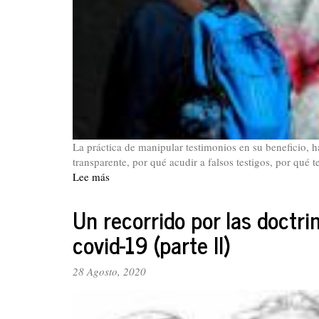
La práctica de manipular testimonios en su beneficio, h
transparente, por qué acudir a falsos testigos, por qué t
Lee más
sobre
De
Pence
Un recorrido por las doctr
a
covid-19 (parte II)
Uribe:
El
gringo
28 Agosto, 2020
intercede
por
el