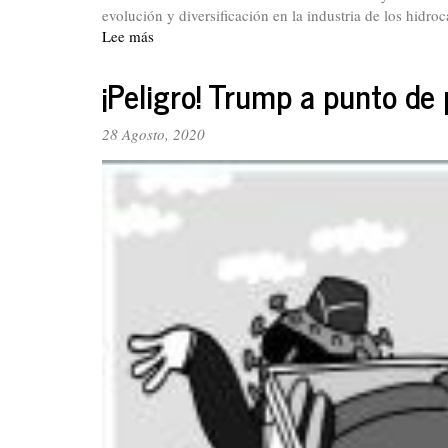
evolución y diversificación en la industria de los hidro
Lee más
sobre
Entrevista
a
¡Peligro! Trump a punto de 
Edwin
Palma
28 Agosto, 2020
Egea.
Ecopetrol,
hija
de
los
trabajadores
petroleros