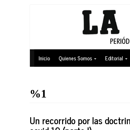
Pasar
al
contenido
principal
Navegación
Inicio
Quienes Somos
Editorial
principal
%1
Un recorrido por las doctr