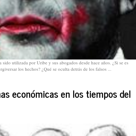
a sido utilizada por Uribe y sus abogados desde hace años. ¿Si se es
ergiversar los hechos? ¿Qué se oculta detrás de los falsos ...
inas económicas en los tiempos del