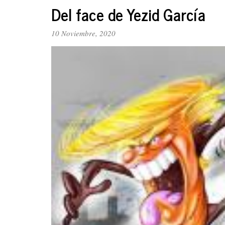
La
Del face de Yezid García
cuestión
candente
10 Noviembre, 2020
de
la
unidad