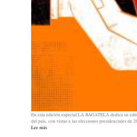
En esta edición especial LA BAGATELA dedica su editori
del país, con vistas a las elecciones presidenciales de 2
Lee más
sobre
Editorial.