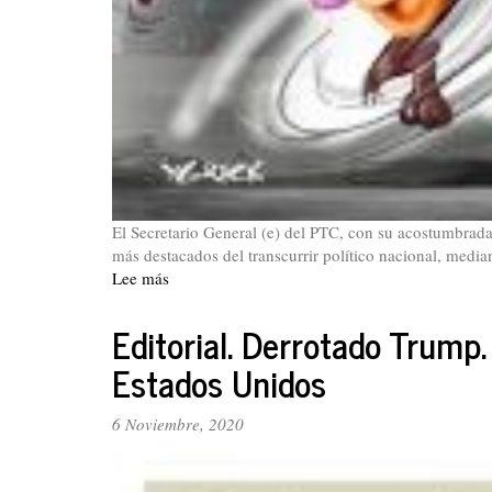
El Secretario General (e) del PTC, con su acostumbrad
más destacados del transcurrir político nacional, median
Lee más
sobre
Del
face
Editorial. Derrotado Trump.
de
Estados Unidos
Yezid
García
6 Noviembre, 2020