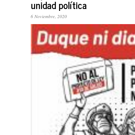
unidad política
Implicaciones
de
las
6 Noviembre, 2020
elecciones
en
Estados
Unidos