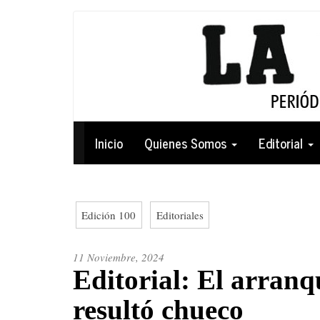
Pasar
al
contenido
principal
Navegación
Inicio
Quienes Somos
Editorial
principal
Edición 100
Editoriales
11 Noviembre, 2024
Editorial: El arranqu
resultó chueco