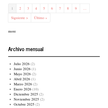
Paginación
Página
1
Página
2
Página
3
Página
4
Página
5
Página
6
Página
7
Página
8
Página
9
…
actual
Siguiente
Siguiente >
Última
Último »
página
página
more
Archivo mensual
Julio 2026
(2)
Junio 2026
(1)
Mayo 2026
(2)
Abril 2026
(1)
Marzo 2026
(2)
Enero 2026
(10)
Diciembre 2025
(2)
Noviembre 2025
(2)
Octubre 2025
(2)